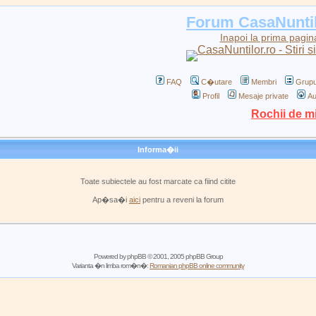
Forum CasaNunti
Inapoi la prima pagin
FAQ
C�utare
Membri
Grupu
Profil
Mesaje private
Au
Rochii de m
Informa�ii
Toate subiectele au fost marcate ca fiind citite
Ap�sa�i
aici
pentru a reveni la forum
Powered by
phpBB
© 2001, 2005 phpBB Group
Varianta �n limba rom�n�:
Romanian phpBB online community