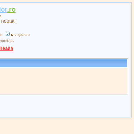
lor
.ro
a
ri
�nregistrare
tentificare
ireasa