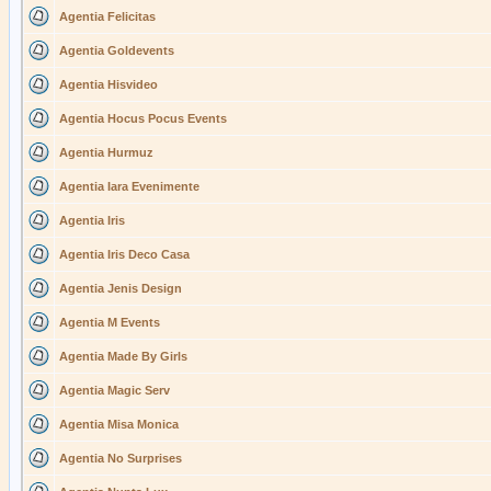
Agentia Felicitas
Agentia Goldevents
Agentia Hisvideo
Agentia Hocus Pocus Events
Agentia Hurmuz
Agentia Iara Evenimente
Agentia Iris
Agentia Iris Deco Casa
Agentia Jenis Design
Agentia M Events
Agentia Made By Girls
Agentia Magic Serv
Agentia Misa Monica
Agentia No Surprises