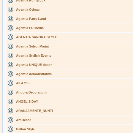
Agentia Nunta Lux
Agentia Otimar
Agentia Party Land
Agentia PR Media
AGENTIA SANDRA STYLE
Agentia Select Mariaj
Agentia Stylish Events
Agentia UNIQUE decor
Agentie demonstrativa
All 4 You
Andora Decoratiuni
ANGEL'S DAY
ARANJAMENTE_NUNTI
Art Decor
Ballon Style