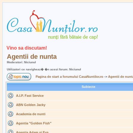
Vino sa discutam!
Agentii de nunta
Moderatori: Niciunul
Utilizatori ce navigheaz� �n acest forum: Niciunul
Pagina de start a forumului CasaNuntilor.ro
->
Agentii de nunt
Subiecte
A.I.P. Fast Service
ABN Golden Jacky
Academia de nunti
Agentia "Golden Fish"
Agentia Adam si Eva