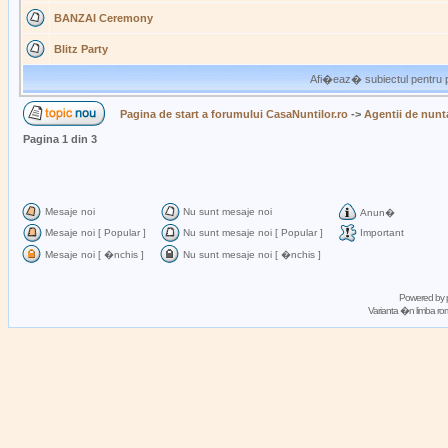
BANZAI Ceremony
Blitz Party
Afi�eaz� subiectul pentru p
Pagina de start a forumului CasaNuntilor.ro
->
Agentii de nunt
Pagina
1
din
3
Mesaje noi
Nu sunt mesaje noi
Anun�
Mesaje noi [ Popular ]
Nu sunt mesaje noi [ Popular ]
Important
Mesaje noi [ �nchis ]
Nu sunt mesaje noi [ �nchis ]
Powered by
Varianta �n limba 