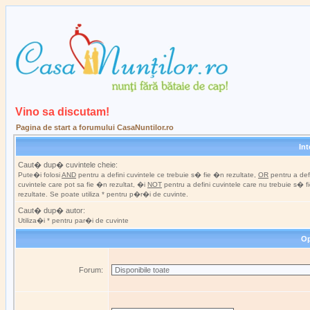
Vino sa discutam!
Pagina de start a forumului CasaNuntilor.ro
In
Caut� dup� cuvintele cheie:
Pute�i folosi
AND
pentru a defini cuvintele ce trebuie s� fie �n rezultate,
OR
pentru a def
cuvintele care pot sa fie �n rezultat, �i
NOT
pentru a defini cuvintele care nu trebuie s� 
rezultate. Se poate utiliza * pentru p�r�i de cuvinte.
Caut� dup� autor:
Utiliza�i * pentru par�i de cuvinte
Op
Forum: