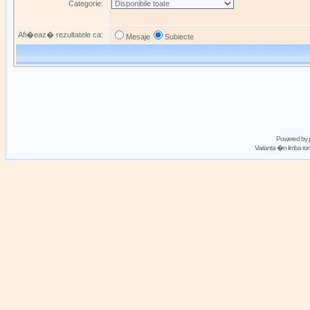
Categorie:
Afi�eaz� rezultatele ca:
Mesaje
Subiecte
Powered by
Varianta �n limba 