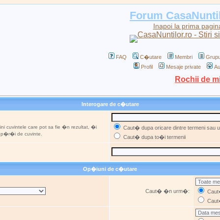
Forum CasaNunti
Inapoi la prima pagin
FAQ
C�utare
Membri
Grupu
Profil
Mesaje private
Au
Rochii de m
Interogare de c�utare
ni cuvintele care pot sa fie �n rezultat, �i
Caut� dupa oricare dintre termeni sau ut
u p�r�i de cuvinte.
Caut� dupa to�i termenii
Op�iuni de c�utare
Caut� �n urm�:
Caut�
Caut�