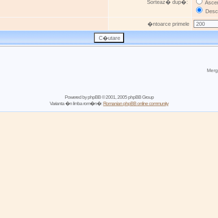
Sorteaz� dup�:
Asce
Desc
�ntoarce primele
Mergi
Powered by
phpBB
© 2001, 2005 phpBB Group
Varianta �n limba rom�n�:
Romanian phpBB online community