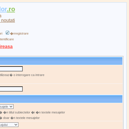
lor
.ro
a
ri
�nregistrare
tentificare
ireasa
ilizeaz� o interogare ca intrare
 �n titlul subiectelor �i �n textele mesajelor
 doar �n textele mesajelor