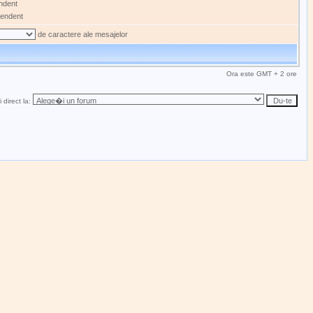
ndent
endent
de caractere ale mesajelor
Ora este GMT + 2 ore
 direct la: