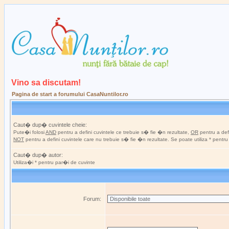
Vino sa discutam!
Pagina de start a forumului CasaNuntilor.ro
Caut� dup� cuvintele cheie:
Pute�i folosi
AND
pentru a defini cuvintele ce trebuie s� fie �n rezultate,
OR
pentru a defi
NOT
pentru a defini cuvintele care nu trebuie s� fie �n rezultate. Se poate utiliza * pentr
Caut� dup� autor:
Utiliza�i * pentru par�i de cuvinte
Forum: