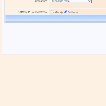
Categorie:
Afi�eaz� rezultatele ca:
Mesaje
Subiecte