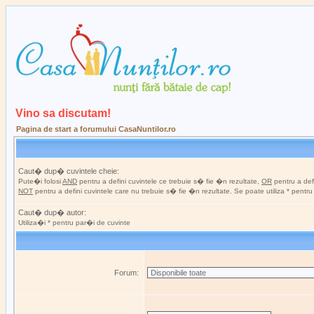
Vino sa discutam!
Pagina de start a forumului CasaNuntilor.ro
Caut� dup� cuvintele cheie:
Pute�i folosi
AND
pentru a defini cuvintele ce trebuie s� fie �n rezultate,
OR
pentru a defi
NOT
pentru a defini cuvintele care nu trebuie s� fie �n rezultate. Se poate utiliza * pentr
Caut� dup� autor:
Utiliza�i * pentru par�i de cuvinte
Forum: