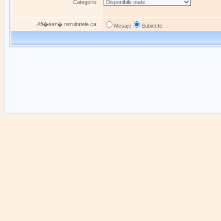
Categorie:
Afi�eaz� rezultatele ca:
Mesaje
Subiecte