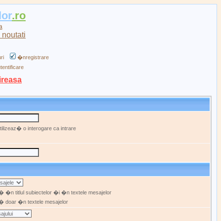
lor
.ro
a
ri
�nregistrare
tentificare
ireasa
ilizeaz� o interogare ca intrare
 �n titlul subiectelor �i �n textele mesajelor
 doar �n textele mesajelor