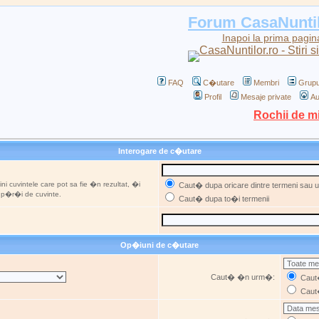
Forum CasaNunti
Inapoi la prima pagin
FAQ
C�utare
Membri
Grupu
Profil
Mesaje private
Au
Rochii de m
Interogare de c�utare
ni cuvintele care pot sa fie �n rezultat, �i
Caut� dupa oricare dintre termeni sau ut
u p�r�i de cuvinte.
Caut� dupa to�i termenii
Op�iuni de c�utare
Caut� �n urm�:
Caut�
Caut�