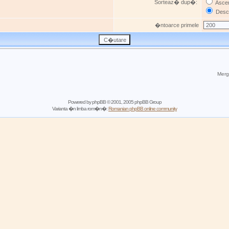
Sorteaz� dup�:
Asce
Desc
�ntoarce primele
Mergi
Powered by
phpBB
© 2001, 2005 phpBB Group
Varianta �n limba rom�n�:
Romanian phpBB online community