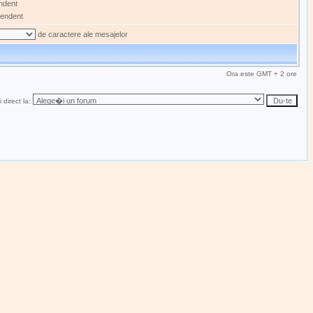
ndent
endent
de caractere ale mesajelor
Ora este GMT + 2 ore
 direct la: