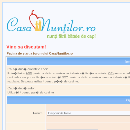
Vino sa discutam!
Pagina de start a forumului CasaNuntilor.ro
In
Caut� dup� cuvintele cheie:
Pute�i folosi
AND
pentru a defini cuvintele ce trebuie s� fie �n rezultate,
OR
pentru a def
cuvintele care pot sa fie �n rezultat, �i
NOT
pentru a defini cuvintele care nu trebuie s� 
rezultate. Se poate utiliza * pentru p�r�i de cuvinte.
Caut� dup� autor:
Utiliza�i * pentru par�i de cuvinte
Op
Forum: