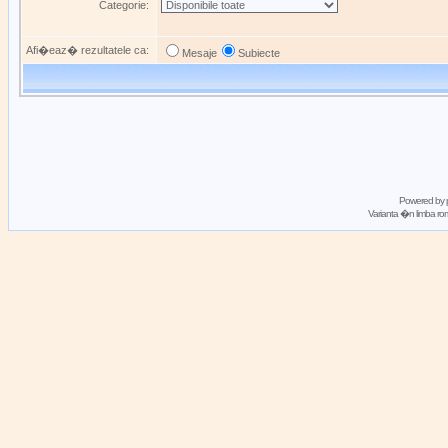
Categorie:
Afi�eaz� rezultatele ca:
Mesaje
Subiecte
Powered by
Varianta �n limba 