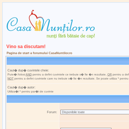
Vino sa discutam!
Pagina de start a forumului CasaNuntilor.ro
Caut� dup� cuvintele cheie:
Pute�i folosi
AND
pentru a defini cuvintele ce trebuie s� fie �n rezultate,
OR
pentru a defi
NOT
pentru a defini cuvintele care nu trebuie s� fie �n rezultate. Se poate utiliza * pentr
Caut� dup� autor:
Utiliza�i * pentru par�i de cuvinte
Forum: