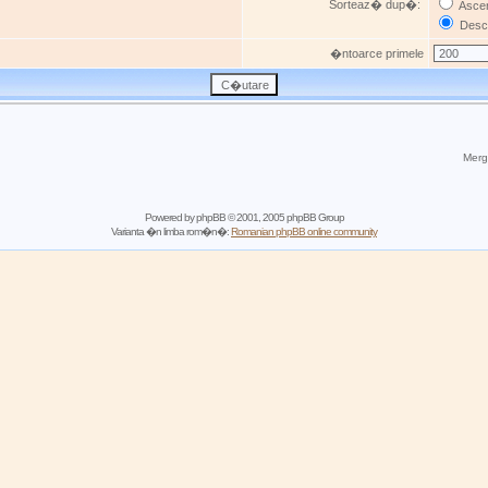
Sorteaz� dup�:
Asce
Desc
�ntoarce primele
Mergi
Powered by
phpBB
© 2001, 2005 phpBB Group
Varianta �n limba rom�n�:
Romanian phpBB online community