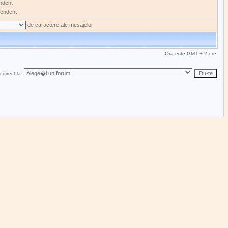
ndent
endent
de caractere ale mesajelor
Ora este GMT + 2 ore
 direct la: