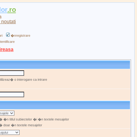
lor
.ro
a
ri
�nregistrare
tentificare
ireasa
ilizeaz� o interogare ca intrare
 �n titlul subiectelor �i �n textele mesajelor
 doar �n textele mesajelor