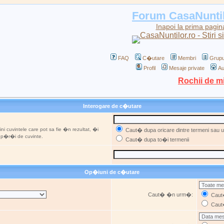
Forum CasaNunti
Inapoi la prima pagin
FAQ
C�utare
Membri
Grupu
Profil
Mesaje private
Au
Rochii de m
Interogare de c�utare
ni cuvintele care pot sa fie �n rezultat, �i
Caut� dupa oricare dintre termeni sau ut
u p�r�i de cuvinte.
Caut� dupa to�i termenii
Op�iuni de c�utare
Caut� �n urm�:
Caut�
Caut�