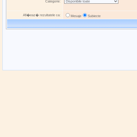
Categorie:
Afi�eaz� rezultatele ca:
Mesaje
Subiecte