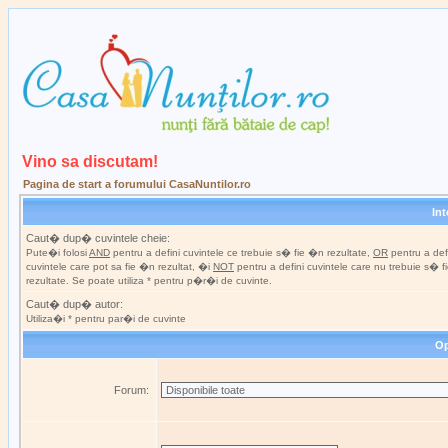
Vino sa discutam!
Pagina de start a forumului CasaNuntilor.ro
In
Caut� dup� cuvintele cheie:
Pute�i folosi
AND
pentru a defini cuvintele ce trebuie s� fie �n rezultate,
OR
pentru a def
cuvintele care pot sa fie �n rezultat, �i
NOT
pentru a defini cuvintele care nu trebuie s� 
rezultate. Se poate utiliza * pentru p�r�i de cuvinte.
Caut� dup� autor:
Utiliza�i * pentru par�i de cuvinte
Op
Forum: