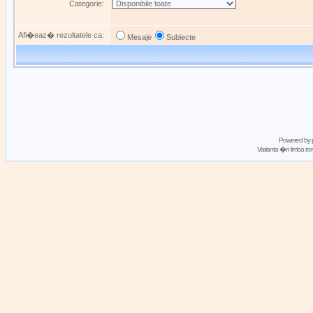
Categorie:
Afi�eaz� rezultatele ca:
Mesaje
Subiecte
Powered by
Varianta �n limba 