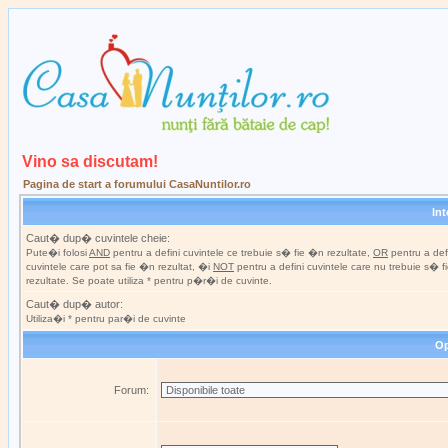
Vino sa discutam!
Pagina de start a forumului CasaNuntilor.ro
In
Caut� dup� cuvintele cheie:
Pute�i folosi
AND
pentru a defini cuvintele ce trebuie s� fie �n rezultate,
OR
pentru a def
cuvintele care pot sa fie �n rezultat, �i
NOT
pentru a defini cuvintele care nu trebuie s� 
rezultate. Se poate utiliza * pentru p�r�i de cuvinte.
Caut� dup� autor:
Utiliza�i * pentru par�i de cuvinte
Op
Forum: