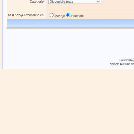
Categorie:
Afi�eaz� rezultatele ca:
Mesaje
Subiecte
Powered by
Varianta �n limba 