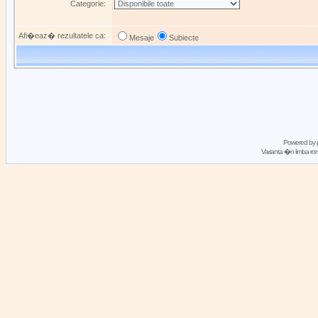
Categorie:
Afi�eaz� rezultatele ca:
Mesaje
Subiecte
Powered by
Varianta �n limba 