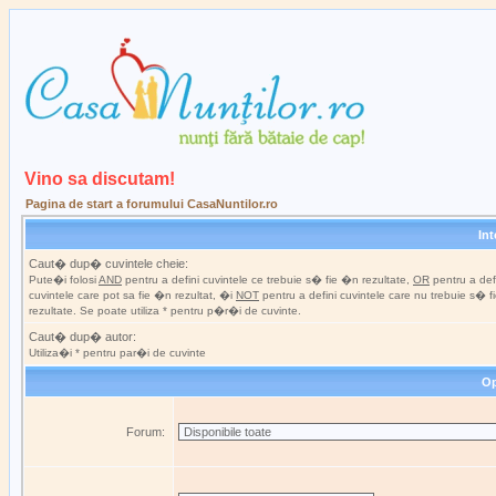
Vino sa discutam!
Pagina de start a forumului CasaNuntilor.ro
In
Caut� dup� cuvintele cheie:
Pute�i folosi
AND
pentru a defini cuvintele ce trebuie s� fie �n rezultate,
OR
pentru a def
cuvintele care pot sa fie �n rezultat, �i
NOT
pentru a defini cuvintele care nu trebuie s� 
rezultate. Se poate utiliza * pentru p�r�i de cuvinte.
Caut� dup� autor:
Utiliza�i * pentru par�i de cuvinte
Op
Forum: