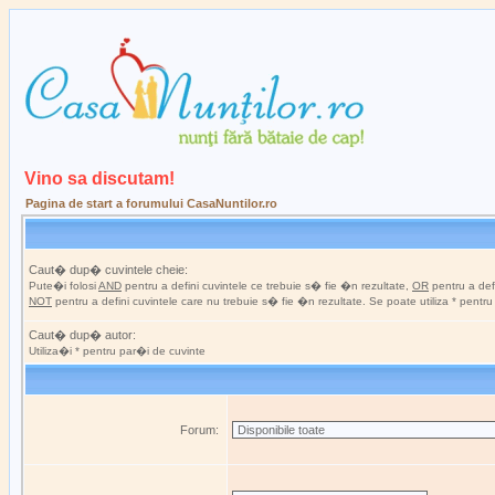
Vino sa discutam!
Pagina de start a forumului CasaNuntilor.ro
Caut� dup� cuvintele cheie:
Pute�i folosi
AND
pentru a defini cuvintele ce trebuie s� fie �n rezultate,
OR
pentru a defi
NOT
pentru a defini cuvintele care nu trebuie s� fie �n rezultate. Se poate utiliza * pentr
Caut� dup� autor:
Utiliza�i * pentru par�i de cuvinte
Forum: