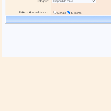
Categorie:
Afi�eaz� rezultatele ca:
Mesaje
Subiecte