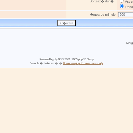
Sorteaz� dup�:
Asce
Desc
�ntoarce primele
Mergi
Powered by
phpBB
© 2001, 2005 phpBB Group
Varianta �n limba rom�n�:
Romanian phpBB online community