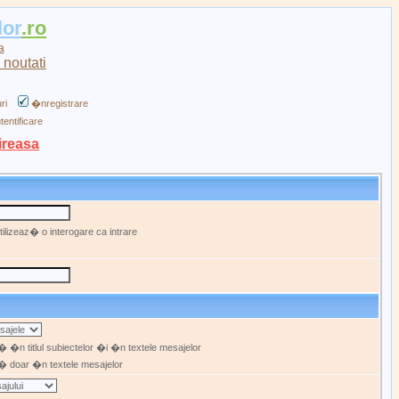
lor
.ro
a
ri
�nregistrare
tentificare
ireasa
ilizeaz� o interogare ca intrare
 �n titlul subiectelor �i �n textele mesajelor
 doar �n textele mesajelor