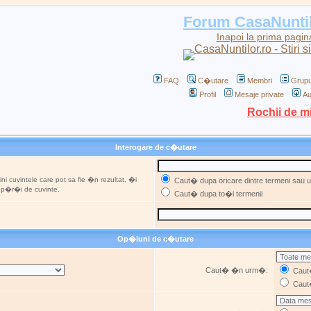
Forum CasaNunti
Inapoi la prima pagin
FAQ
C�utare
Membri
Grupu
Profil
Mesaje private
Au
Rochii de m
Interogare de c�utare
ni cuvintele care pot sa fie �n rezultat, �i
Caut� dupa oricare dintre termeni sau ut
u p�r�i de cuvinte.
Caut� dupa to�i termenii
Op�iuni de c�utare
Caut� �n urm�:
Caut�
Caut�