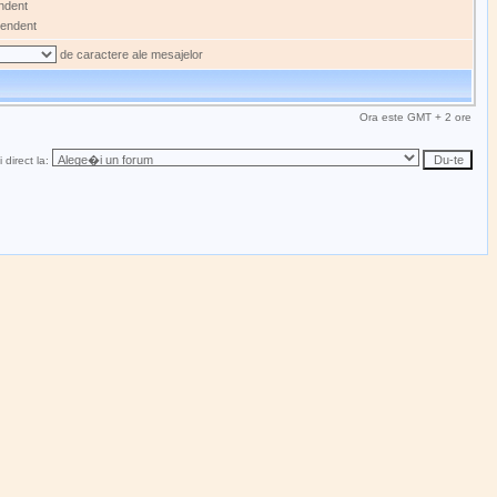
ndent
endent
de caractere ale mesajelor
Ora este GMT + 2 ore
 direct la: