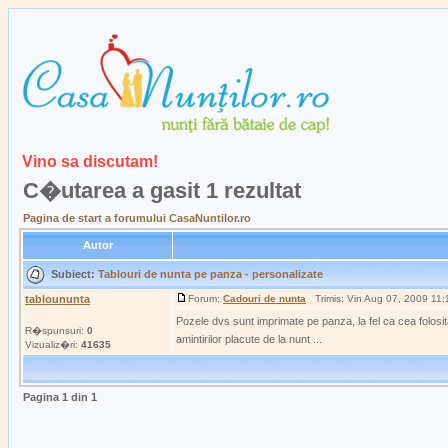
Vino sa discutam!
C�utarea a gasit 1 rezultat
Pagina de start a forumului CasaNuntilor.ro
Autor
Subiect:
Tablouri de nunta pe panza - personalizate
tabloununta
Forum:
Cadouri de nunta
Trimis: Vin Aug 07, 2009 11
Pozele dvs sunt imprimate pe panza, la fel ca cea folosita
R�spunsuri:
0
amintirilor placute de la nunt ...
Vizualiz�ri:
41635
Pagina
1
din
1