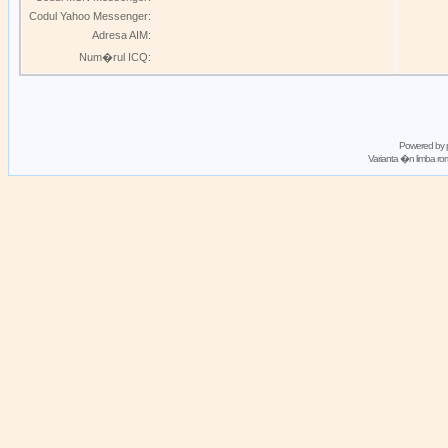
Codul Yahoo Messenger:
Adresa AIM:
Num�rul ICQ:
Powered by
Varianta �n limba 