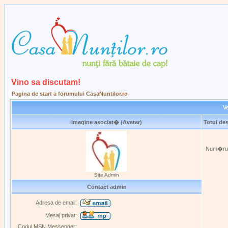
Vino sa discutam!
Pagina de start a forumului CasaNuntilor.ro
Ve
Imagine asociat� (Avatar)
Totul de
Num�rul 
Site Admin
Contact admin
Adresa de email:
Mesaj privat:
Codul MSN Messenger: