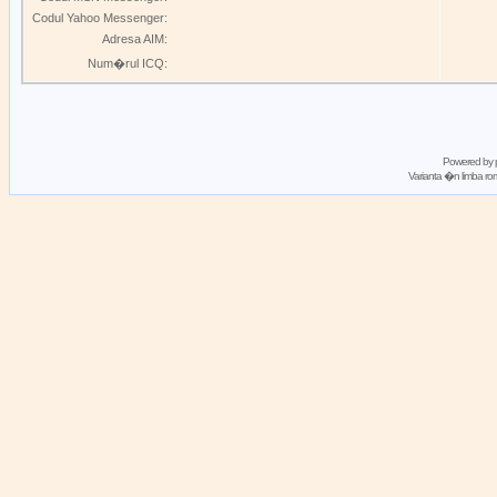
Codul Yahoo Messenger:
Adresa AIM:
Num�rul ICQ:
Powered by
Varianta �n limba 