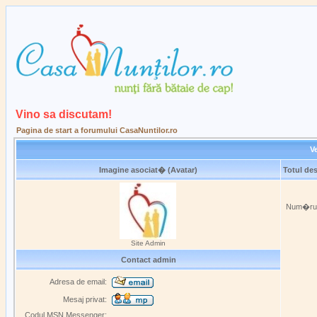
Vino sa discutam!
Pagina de start a forumului CasaNuntilor.ro
Ve
Imagine asociat� (Avatar)
Totul de
Num�rul 
Site Admin
Contact admin
Adresa de email:
Mesaj privat:
Codul MSN Messenger: