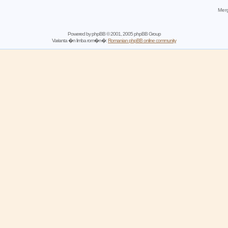
Merg
Powered by
phpBB
© 2001, 2005 phpBB Group
Varianta �n limba rom�n�:
Romanian phpBB online community