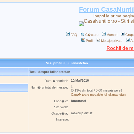
Forum CasaNunti
Inapoi la prima pagin
FAQ
C�utare
Membri
Grupu
Profil
Mesaje private
Au
Rochii de m
Vezi profilul : iulianastefan
Totul despre iulianastefan
10/Mai/2010
Data �nscrierii:
1
Num�rul total de mesaje:
[0.13% din total / 0.00 mesaje pe zi]
Caut� toate mesajele lui iulianastefan
bucuresti
Loca�ie:
Site Web:
makeup artist
Ocupa�ia:
Interese: