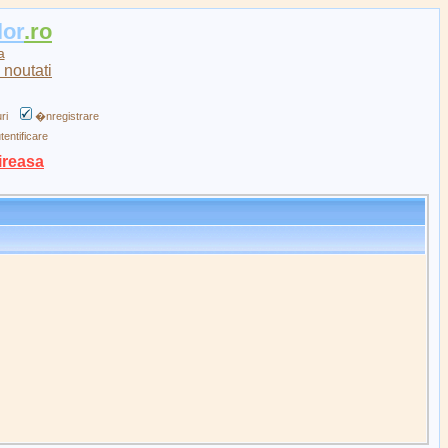
lor
.ro
a
ri
�nregistrare
tentificare
ireasa