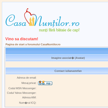
Vino sa discutam!
Pagina de start a forumului CasaNuntilor.ro
Imagine asociat� (Avatar)
Contact iulianastefan
Adresa de email:
Mesaj privat:
Codul MSN Messenger:
Codul Yahoo Messenger:
Adresa AIM:
Num�rul ICQ: