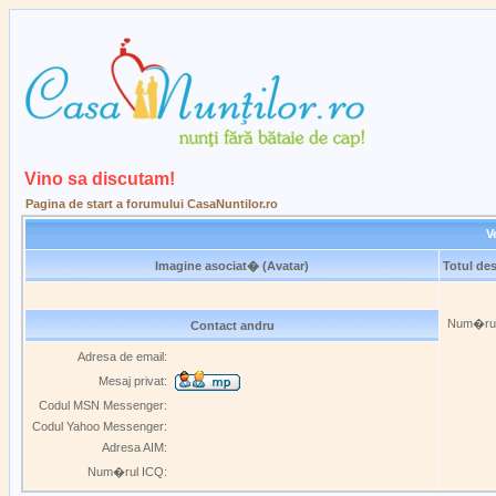
Vino sa discutam!
Pagina de start a forumului CasaNuntilor.ro
V
Imagine asociat� (Avatar)
Totul de
Num�rul 
Contact andru
Adresa de email:
Mesaj privat:
Codul MSN Messenger:
Codul Yahoo Messenger:
Adresa AIM:
Num�rul ICQ: