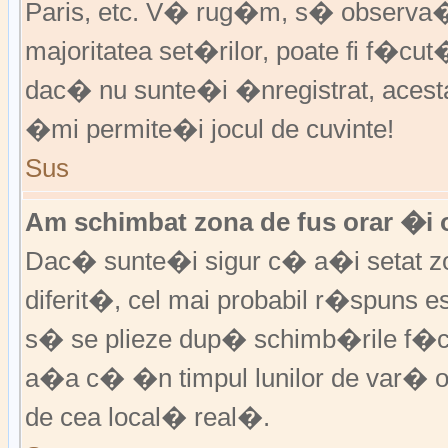
Paris, etc. V� rug�m, s� observa�i
majoritatea set�rilor, poate fi f�cut
dac� nu sunte�i �nregistrat, aces
�mi permite�i jocul de cuvinte!
Sus
Am schimbat zona de fus orar �i o
Dac� sunte�i sigur c� a�i setat zo
diferit�, cel mai probabil r�spuns e
s� se plieze dup� schimb�rile f�c
a�a c� �n timpul lunilor de var� or
de cea local� real�.