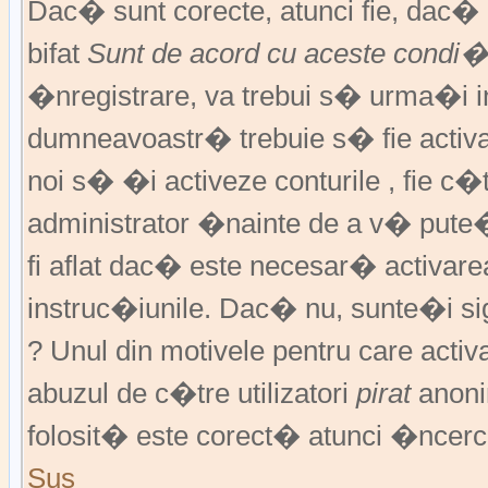
Dac� sunt corecte, atunci fie, dac
bifat
Sunt de acord cu aceste condi�
�nregistrare, va trebui s� urma�i ins
dumneavoastr� trebuie s� fie activat
noi s� �i activeze conturile , fie c
administrator �nainte de a v� pute
fi aflat dac� este necesar� activar
instruc�iunile. Dac� nu, sunte�i si
? Unul din motivele pentru care activ
abuzul de c�tre utilizatori
pirat
anoni
folosit� este corect� atunci �ncerc
Sus