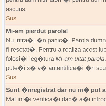
ascuns.
Sus
Mi-am pierdut parola!
Nu intra�i �n panic�! Parola dumne
fi resetat�. Pentru a realiza acest l
folosi�i leg�tura
Mi-am uitat parola
pute�i s� v� autentifica�i �n scur
Sus
Sunt �nregistrat dar nu m� pot au
Mai int�i verifica�i dac� a�i introd