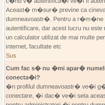
c�nd v� autentifica�i ve�i fi autent
Aceast� m�sur� previne ca cineva
dumneavoastr�. Pentru a r�m�ne au
autentificare, dar acest lucru nu es
un calculator utilizat de mai multe pe
internet, facultate etc
Sus
Cum fac s� nu �mi apar� numele de 
conecta�i?
�n profilul dumneavoastr� ve�i g
conectare
, �i dac� ve�i seta ace
pentru administratori �i pentru dumn