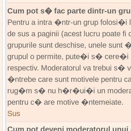
Cum pot s� fac parte dintr-un grup
Pentru a intra �ntr-un grup folosi�i
de sus a paginii (acest lucru poate fi
grupurile sunt deschise, unele sunt 
grupul o permite, pute�i s� cere�
respectiv. Moderatorul va trebui s�
�ntrebe care sunt motivele pentru 
rug�m s� nu h�r�ui�i un moderato
pentru c� are motive �ntemeiate.
Sus
Cum pot deveni moderatorul unui g