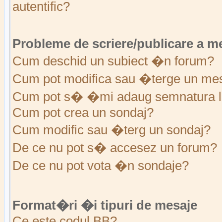
autentific?
Probleme de scriere/publicare a m
Cum deschid un subiect �n forum?
Cum pot modifica sau �terge un me
Cum pot s� �mi adaug semnatura l
Cum pot crea un sondaj?
Cum modific sau �terg un sondaj?
De ce nu pot s� accesez un forum?
De ce nu pot vota �n sondaje?
Format�ri �i tipuri de mesaje
Ce este codul BB?