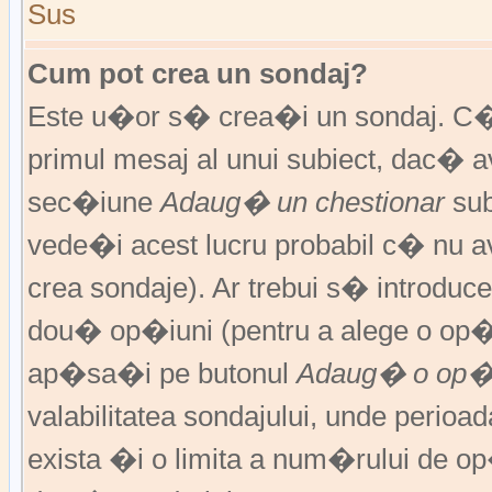
Sus
Cum pot crea un sondaj?
Este u�or s� crea�i un sondaj. C�
primul mesaj al unui subiect, dac� 
sec�iune
Adaug� un chestionar
sub
vede�i acest lucru probabil c� nu av
crea sondaje). Ar trebui s� introduce
dou� op�iuni (pentru a alege o op�
ap�sa�i pe butonul
Adaug� o op�
valabilitatea sondajului, unde peri
exista �i o limita a num�rului de op