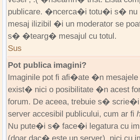
publicare. �ncerca�i totu�i s� nu �
mesaj ilizibil �i un moderator se 
s� �tearg� mesajul cu totul.
Sus
Pot publica imagini?
Imaginile pot fi afi�ate �n mesajel
exist� nici o posibilitate �n acest 
forum. De aceea, trebuie s� scrie�i
server accesibil publicului, cum ar fi
Nu pute�i s� face�i legatura cu im
(doar dac� este un server), nici cu 