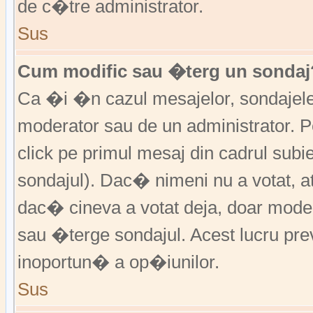
de c�tre administrator.
Sus
Cum modific sau �terg un sondaj
Ca �i �n cazul mesajelor, sondajele 
moderator sau de un administrator. P
click pe primul mesaj din cadrul subi
sondajul). Dac� nimeni nu a votat, a
dac� cineva a votat deja, doar moder
sau �terge sondajul. Acest lucru pr
inoportun� a op�iunilor.
Sus