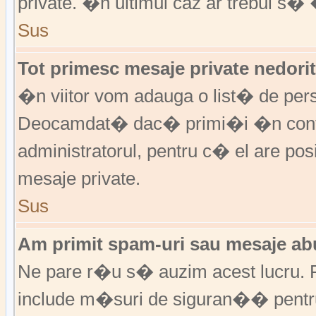
private. �n ultimul caz ar trebui s� 
Sus
Tot primesc mesaje private nedorit
�n viitor vom adauga o list� de per
Deocamdat� dac� primi�i �n cont
administratorul, pentru c� el are posi
mesaje private.
Sus
Am primit spam-uri sau mesaje abu
Ne pare r�u s� auzim acest lucru. F
include m�suri de siguran�� pentru a 