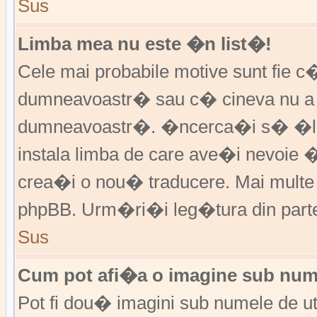
Sus
Limba mea nu este �n list�!
Cele mai probabile motive sunt fie c�
dumneavoastr� sau c� cineva nu a 
dumneavoastr�. �ncerca�i s� �l �
instala limba de care ave�i nevoie 
crea�i o nou� traducere. Mai multe in
phpBB. Urm�ri�i leg�tura din partea
Sus
Cum pot afi�a o imagine sub nume
Pot fi dou� imagini sub numele de ut