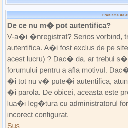
Probleme de a
De ce nu m� pot autentifica?
V-a�i �nregistrat? Serios vorbind,
autentifica. A�i fost exclus de pe s
acest lucru) ? Dac� da, ar trebui s�
forumului pentru a afla motivul. Da
�i tot nu v� pute�i autentifica, atunc
�i parola. De obicei, aceasta este p
lua�i leg�tura cu administratorul fo
incorect configurat.
Sus