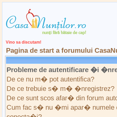
Vino sa discutam!
Pagina de start a forumului CasaNu
Probleme de autentificare �i �nre
De ce nu m� pot autentifica?
De ce trebuie s� m� �nregistrez?
De ce sunt scos afar� din forum au
Cum fac s� nu �mi apar� numele de ut
conecta�i?