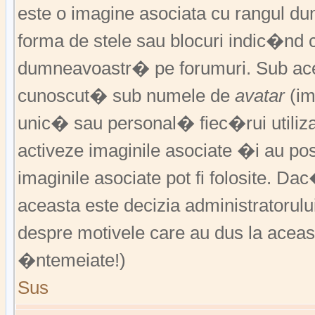
este o imagine asociata cu rangul 
forma de stele sau blocuri indic�nd 
dumneavoastr� pe forumuri. Sub acea
cunoscut� sub numele de
avatar
(im
unic� sau personal� fiec�rui utiliz
activeze imaginile asociate �i au pos
imaginile asociate pot fi folosite. Da
aceasta este decizia administratorul
despre motivele care au dus la aceas
�ntemeiate!)
Sus