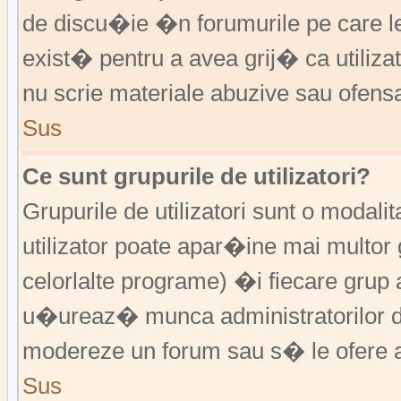
de discu�ie �n forumurile pe care 
exist� pentru a avea grij� ca utiliz
nu scrie materiale abuzive sau ofens
Sus
Ce sunt grupurile de utilizatori?
Grupurile de utilizatori sunt o modalit
utilizator poate apar�ine mai multor 
celorlalte programe) �i fiecare grup 
u�ureaz� munca administratorilor d
modereze un forum sau s� le ofere a
Sus