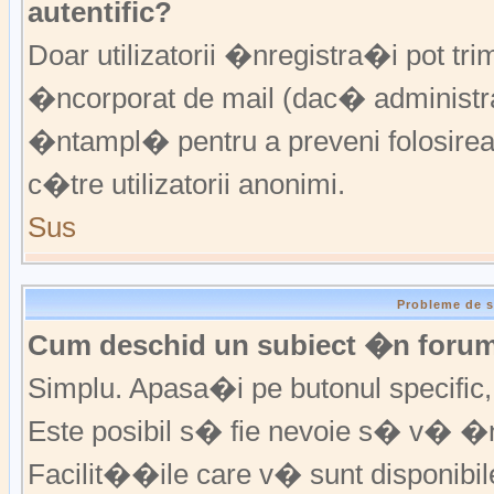
autentific?
Doar utilizatorii �nregistra�i pot trim
�ncorporat de mail (dac� administrat
�ntampl� pentru a preveni folosirea
c�tre utilizatorii anonimi.
Sus
Probleme de s
Cum deschid un subiect �n foru
Simplu. Apasa�i pe butonul specific, f
Este posibil s� fie nevoie s� v� �n
Facilit��ile care v� sunt disponibil