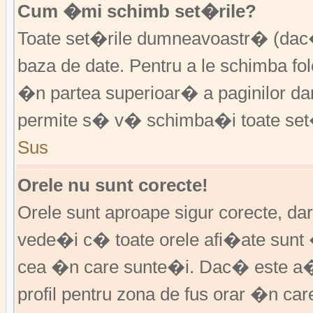
Cum �mi schimb set�rile?
Toate set�rile dumneavoastr� (dac�
baza de date. Pentru a le schimba f
�n partea superioar� a paginilor da
permite s� v� schimba�i toate set�
Sus
Orele nu sunt corecte!
Orele sunt aproape sigur corecte, d
vede�i c� toate orele afi�ate sunt 
cea �n care sunte�i. Dac� este a�
profil pentru zona de fus orar �n ca