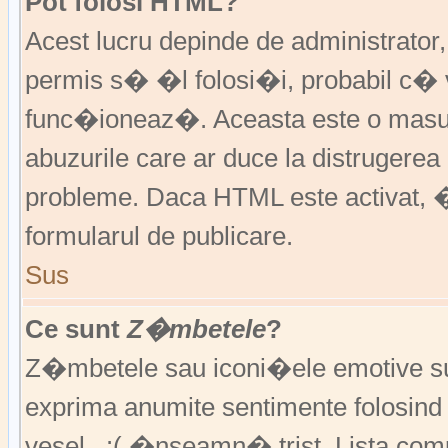
Pot folosi HTML?
Acest lucru depinde de administrator
permis s� �l folosi�i, probabil c�
func�ioneaz�. Aceasta este o ma
abuzurile care ar duce la distruger
probleme. Daca HTML este activat, �
formularul de publicare.
Sus
Ce sunt
Z�mbetele
?
Z�mbetele sau iconi�ele emotive sunt 
exprima anumite sentimente folosin
vesel , :( �nseamn� trist. Lista co