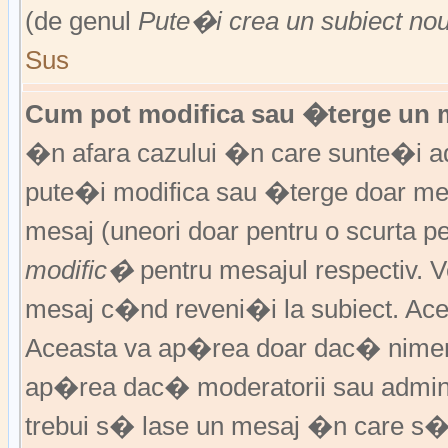
(de genul
Pute�i crea un subiect no
Sus
Cum pot modifica sau �terge un 
�n afara cazului �n care sunte�i ad
pute�i modifica sau �terge doar m
mesaj (uneori doar pentru o scurta
modific�
pentru mesajul respectiv.
mesaj c�nd reveni�i la subiect. Acea
Aceasta va ap�rea doar dac� nimen
ap�rea dac� moderatorii sau adminis
trebui s� lase un mesaj �n care s�