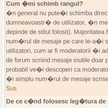
Cum �mi schimb rangul?
�n general nu pute�i schimba direct 
dumneavoastr� de utilizator, �n me
depinde de stilul folosit). Majoritatea
num�rul de mesaje pe care le-a�i sc
utilizatori, cum ar fi moderatorii �
de forum scriind mesaje inutile doar
probabil ve�i descoperi ca moderato
�i simplu num�rul de mesaje scrise
Sus
De ce c�nd folosesc leg�tura de 