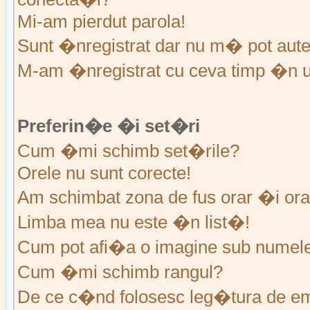
Mi-am pierdut parola!
Sunt �nregistrat dar nu m� pot auten
M-am �nregistrat cu ceva timp �n u
Preferin�e �i set�ri
Cum �mi schimb set�rile?
Orele nu sunt corecte!
Am schimbat zona de fus orar �i ora 
Limba mea nu este �n list�!
Cum pot afi�a o imagine sub numele 
Cum �mi schimb rangul?
De ce c�nd folosesc leg�tura de em