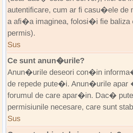
autentificare, cum ar fi casu�ele de m
a afi�a imaginea, folosi�i fie baliz
permis).
Sus
Ce sunt anun�urile?
Anun�urile deseori con�in informa�i
de repede pute�i. Anun�urile apar 
forumul de care apar�in. Dac� put
permisiunile necesare, care sunt stabi
Sus