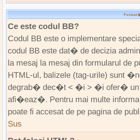
Format�r
Ce este codul BB?
Codul BB este o implementare special
codul BB este dat� de decizia admini
la mesaj la mesaj din formularul de pu
HTML-ul, balizele (tag-urile) sunt �
degrab� dec�t < �i > �i ofer� un 
afi�eaz�. Pentru mai multe informa�
poate fi accesat de pe pagina de publ
Sus