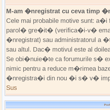
M-am �nregistrat cu ceva timp �
Cele mai probabile motive sunt: a�i f
parol� gre�it� (verifica�i-v� emai
�nregistrat) sau administratorul a 
sau altul. Dac� motivul este al doile
Se obi�nuie�te ca forumurile s� excl
nimic pentru a reduce m�rimea baz
�nregistra�i din nou �i s� v� imp
Sus
Pre