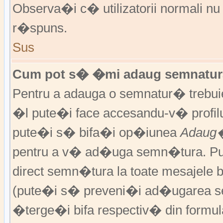
Observa�i c� utilizatorii normali nu
r�spuns.
Sus
Cum pot s� �mi adaug semnatura
Pentru a adauga o semnatur� trebu
�l pute�i face accesandu-v� profil
pute�i s� bifa�i op�iunea
Adaug�
pentru a v� ad�uga semn�tura. P
direct semn�tura la toate mesajele 
(pute�i s� preveni�i ad�ugarea s
�terge�i bifa respectiv� din formula