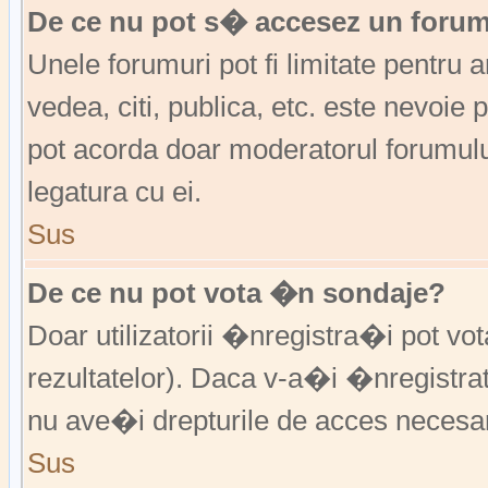
De ce nu pot s� accesez un foru
Unele forumuri pot fi limitate pentru 
vedea, citi, publica, etc. este nevoi
pot acorda doar moderatorul forumulu
legatura cu ei.
Sus
De ce nu pot vota �n sondaje?
Doar utilizatorii �nregistra�i pot vo
rezultatelor). Daca v-a�i �nregistra
nu ave�i drepturile de acces necesa
Sus