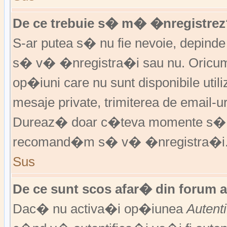
De ce trebuie s� m� �nregistrez
S-ar putea s� nu fie nevoie, depinde
s� v� �nregistra�i sau nu. Oricum,
op�iuni care nu sunt disponibile utili
mesaje private, trimiterea de email-ur
Dureaz� doar c�teva momente s�
recomand�m s� v� �nregistra�i
Sus
De ce sunt scos afar� din forum 
Dac� nu activa�i op�iunea
Autent