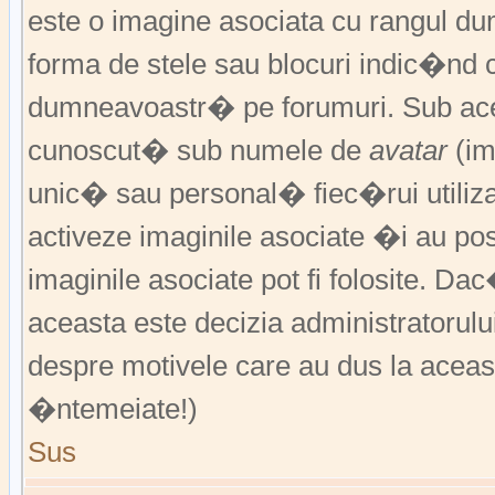
este o imagine asociata cu rangul 
forma de stele sau blocuri indic�nd 
dumneavoastr� pe forumuri. Sub acea
cunoscut� sub numele de
avatar
(im
unic� sau personal� fiec�rui utiliz
activeze imaginile asociate �i au pos
imaginile asociate pot fi folosite. Da
aceasta este decizia administratorul
despre motivele care au dus la aceas
�ntemeiate!)
Sus