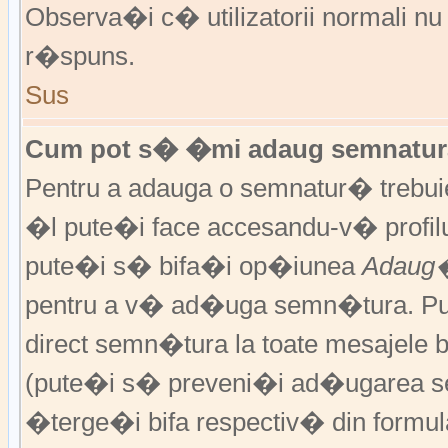
Observa�i c� utilizatorii normali nu
r�spuns.
Sus
Cum pot s� �mi adaug semnatura
Pentru a adauga o semnatur� trebu
�l pute�i face accesandu-v� profil
pute�i s� bifa�i op�iunea
Adaug�
pentru a v� ad�uga semn�tura. P
direct semn�tura la toate mesajele 
(pute�i s� preveni�i ad�ugarea s
�terge�i bifa respectiv� din formula