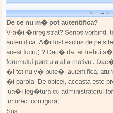
Probleme de a
De ce nu m� pot autentifica?
V-a�i �nregistrat? Serios vorbind,
autentifica. A�i fost exclus de pe s
acest lucru) ? Dac� da, ar trebui s�
forumului pentru a afla motivul. Da
�i tot nu v� pute�i autentifica, atunc
�i parola. De obicei, aceasta este p
lua�i leg�tura cu administratorul fo
incorect configurat.
Sus