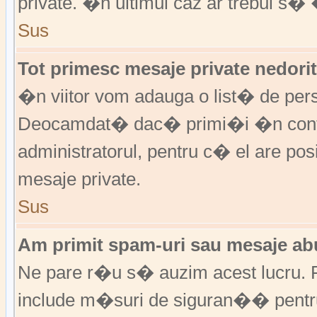
private. �n ultimul caz ar trebui s� 
Sus
Tot primesc mesaje private nedorit
�n viitor vom adauga o list� de per
Deocamdat� dac� primi�i �n cont
administratorul, pentru c� el are posi
mesaje private.
Sus
Am primit spam-uri sau mesaje abu
Ne pare r�u s� auzim acest lucru. F
include m�suri de siguran�� pentru a 