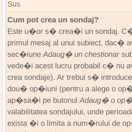
Sus
Cum pot crea un sondaj?
Este u�or s� crea�i un sondaj. C�
primul mesaj al unui subiect, dac� 
sec�iune
Adaug� un chestionar
sub
vede�i acest lucru probabil c� nu av
crea sondaje). Ar trebui s� introduce
dou� op�iuni (pentru a alege o op�
ap�sa�i pe butonul
Adaug� o op�
valabilitatea sondajului, unde peri
exista �i o limita a num�rului de op