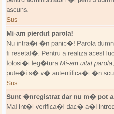
ascuns.
Sus
Mi-am pierdut parola!
Nu intra�i �n panic�! Parola dumne
fi resetat�. Pentru a realiza acest l
folosi�i leg�tura
Mi-am uitat parola
pute�i s� v� autentifica�i �n scur
Sus
Sunt �nregistrat dar nu m� pot au
Mai int�i verifica�i dac� a�i introd