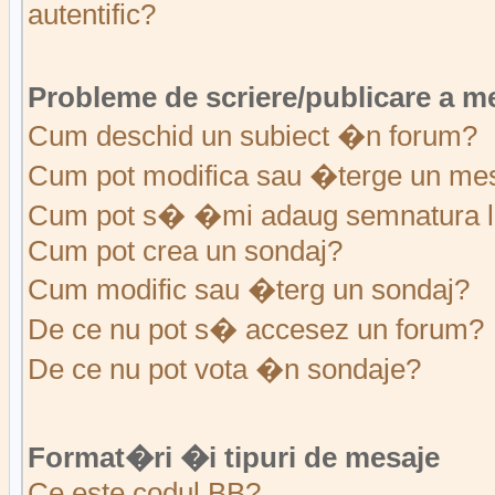
autentific?
Probleme de scriere/publicare a m
Cum deschid un subiect �n forum?
Cum pot modifica sau �terge un me
Cum pot s� �mi adaug semnatura l
Cum pot crea un sondaj?
Cum modific sau �terg un sondaj?
De ce nu pot s� accesez un forum?
De ce nu pot vota �n sondaje?
Format�ri �i tipuri de mesaje
Ce este codul BB?