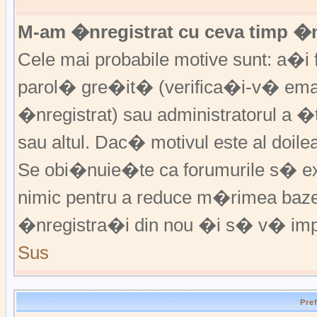
M-am �nregistrat cu ceva timp �
Cele mai probabile motive sunt: a�i f
parol� gre�it� (verifica�i-v� emai
�nregistrat) sau administratorul a 
sau altul. Dac� motivul este al doile
Se obi�nuie�te ca forumurile s� excl
nimic pentru a reduce m�rimea baz
�nregistra�i din nou �i s� v� imp
Sus
Pre