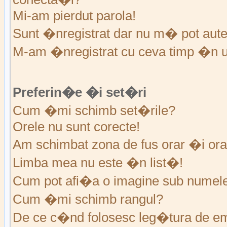
Mi-am pierdut parola!
Sunt �nregistrat dar nu m� pot auten
M-am �nregistrat cu ceva timp �n u
Preferin�e �i set�ri
Cum �mi schimb set�rile?
Orele nu sunt corecte!
Am schimbat zona de fus orar �i ora 
Limba mea nu este �n list�!
Cum pot afi�a o imagine sub numele 
Cum �mi schimb rangul?
De ce c�nd folosesc leg�tura de em