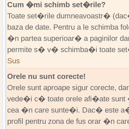
Cum �mi schimb set�rile?
Toate set�rile dumneavoastr� (dac�
baza de date. Pentru a le schimba f
�n partea superioar� a paginilor da
permite s� v� schimba�i toate set�
Sus
Orele nu sunt corecte!
Orele sunt aproape sigur corecte, d
vede�i c� toate orele afi�ate sunt 
cea �n care sunte�i. Dac� este a�
profil pentru zona de fus orar �n ca