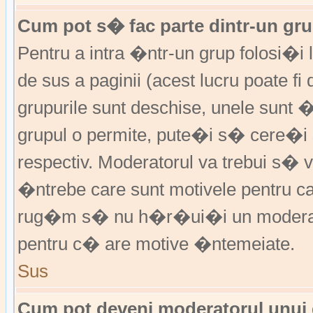
Cum pot s� fac parte dintr-un grup
Pentru a intra �ntr-un grup folosi�i
de sus a paginii (acest lucru poate fi
grupurile sunt deschise, unele sunt 
grupul o permite, pute�i s� cere�
respectiv. Moderatorul va trebui s�
�ntrebe care sunt motivele pentru 
rug�m s� nu h�r�ui�i un moderato
pentru c� are motive �ntemeiate.
Sus
Cum pot deveni moderatorul unui g