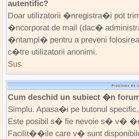
autentific?
Doar utilizatorii �nregistra�i pot trim
�ncorporat de mail (dac� administrat
�ntampl� pentru a preveni folosirea
c�tre utilizatorii anonimi.
Sus
Probleme de s
Cum deschid un subiect �n foru
Simplu. Apasa�i pe butonul specific, f
Este posibil s� fie nevoie s� v� �n
Facilit��ile care v� sunt disponibil