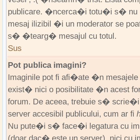
publicare. �ncerca�i totu�i s� nu �
mesaj ilizibil �i un moderator se 
s� �tearg� mesajul cu totul.
Sus
Pot publica imagini?
Imaginile pot fi afi�ate �n mesajel
exist� nici o posibilitate �n acest 
forum. De aceea, trebuie s� scrie�i
server accesibil publicului, cum ar fi
Nu pute�i s� face�i legatura cu im
(doar dac� este un server), nici cu 