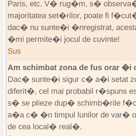
Paris, etc. V� rug�m, s� observa�i
majoritatea set�rilor, poate fi f�cut
dac� nu sunte�i �nregistrat, aces
�mi permite�i jocul de cuvinte!
Sus
Am schimbat zona de fus orar �i o
Dac� sunte�i sigur c� a�i setat zo
diferit�, cel mai probabil r�spuns e
s� se plieze dup� schimb�rile f�c
a�a c� �n timpul lunilor de var� or
de cea local� real�.