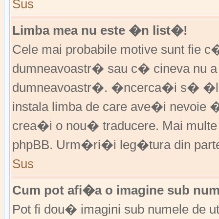
Sus
Limba mea nu este �n list�!
Cele mai probabile motive sunt fie c�
dumneavoastr� sau c� cineva nu a 
dumneavoastr�. �ncerca�i s� �l �
instala limba de care ave�i nevoie 
crea�i o nou� traducere. Mai multe in
phpBB. Urm�ri�i leg�tura din partea
Sus
Cum pot afi�a o imagine sub nume
Pot fi dou� imagini sub numele de ut