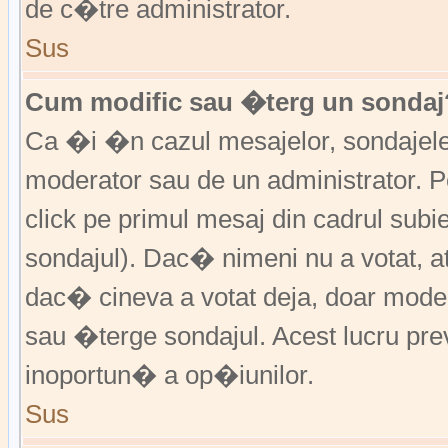
de c�tre administrator.
Sus
Cum modific sau �terg un sondaj
Ca �i �n cazul mesajelor, sondajele 
moderator sau de un administrator. P
click pe primul mesaj din cadrul subi
sondajul). Dac� nimeni nu a votat, a
dac� cineva a votat deja, doar moder
sau �terge sondajul. Acest lucru pr
inoportun� a op�iunilor.
Sus