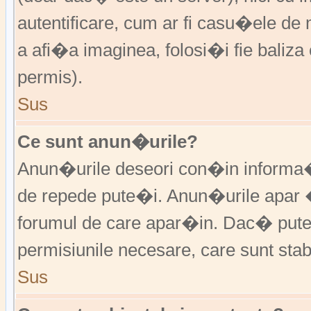
autentificare, cum ar fi casu�ele de m
a afi�a imaginea, folosi�i fie baliz
permis).
Sus
Ce sunt anun�urile?
Anun�urile deseori con�in informa�i
de repede pute�i. Anun�urile apar 
forumul de care apar�in. Dac� put
permisiunile necesare, care sunt stabi
Sus