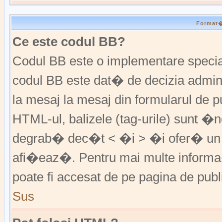
Format�r
Ce este codul BB?
Codul BB este o implementare special
codul BB este dat� de decizia admini
la mesaj la mesaj din formularul de pu
HTML-ul, balizele (tag-urile) sunt �
degrab� dec�t < �i > �i ofer� un 
afi�eaz�. Pentru mai multe informa�
poate fi accesat de pe pagina de publ
Sus