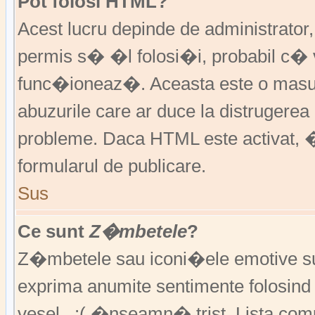
Pot folosi HTML?
Acest lucru depinde de administrator
permis s� �l folosi�i, probabil c�
func�ioneaz�. Aceasta este o ma
abuzurile care ar duce la distruger
probleme. Daca HTML este activat, �
formularul de publicare.
Sus
Ce sunt
Z�mbetele
?
Z�mbetele sau iconi�ele emotive sunt 
exprima anumite sentimente folosin
vesel , :( �nseamn� trist. Lista co