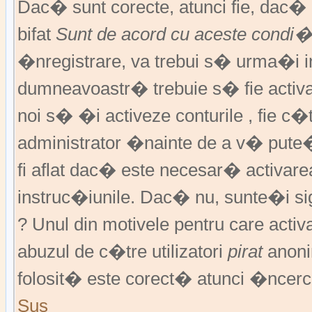
Dac� sunt corecte, atunci fie, dac
bifat
Sunt de acord cu aceste condi�
�nregistrare, va trebui s� urma�i ins
dumneavoastr� trebuie s� fie activat
noi s� �i activeze conturile , fie c
administrator �nainte de a v� pute
fi aflat dac� este necesar� activar
instruc�iunile. Dac� nu, sunte�i si
? Unul din motivele pentru care activ
abuzul de c�tre utilizatori
pirat
anoni
folosit� este corect� atunci �ncerc
Sus