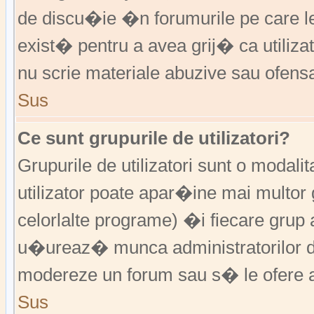
de discu�ie �n forumurile pe care 
exist� pentru a avea grij� ca utiliz
nu scrie materiale abuzive sau ofens
Sus
Ce sunt grupurile de utilizatori?
Grupurile de utilizatori sunt o modalit
utilizator poate apar�ine mai multor 
celorlalte programe) �i fiecare grup 
u�ureaz� munca administratorilor d
modereze un forum sau s� le ofere a
Sus