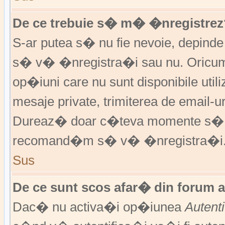
De ce trebuie s� m� �nregistrez
S-ar putea s� nu fie nevoie, depinde
s� v� �nregistra�i sau nu. Oricum,
op�iuni care nu sunt disponibile utili
mesaje private, trimiterea de email-ur
Dureaz� doar c�teva momente s�
recomand�m s� v� �nregistra�i
Sus
De ce sunt scos afar� din forum 
Dac� nu activa�i op�iunea
Autent