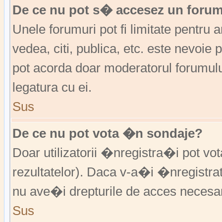
De ce nu pot s� accesez un foru
Unele forumuri pot fi limitate pentru 
vedea, citi, publica, etc. este nevoi
pot acorda doar moderatorul forumulu
legatura cu ei.
Sus
De ce nu pot vota �n sondaje?
Doar utilizatorii �nregistra�i pot vo
rezultatelor). Daca v-a�i �nregistra
nu ave�i drepturile de acces necesa
Sus