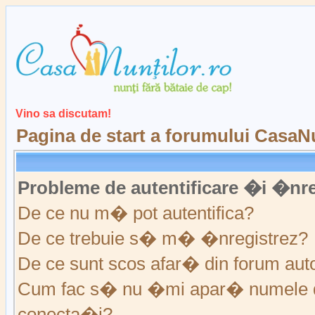
Vino sa discutam!
Pagina de start a forumului CasaNu
Probleme de autentificare �i �nre
De ce nu m� pot autentifica?
De ce trebuie s� m� �nregistrez?
De ce sunt scos afar� din forum au
Cum fac s� nu �mi apar� numele de ut
conecta�i?