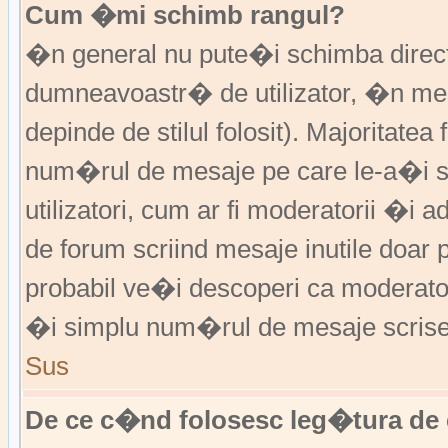
Cum �mi schimb rangul?
�n general nu pute�i schimba direct 
dumneavoastr� de utilizator, �n me
depinde de stilul folosit). Majoritatea
num�rul de mesaje pe care le-a�i sc
utilizatori, cum ar fi moderatorii �
de forum scriind mesaje inutile doar
probabil ve�i descoperi ca moderato
�i simplu num�rul de mesaje scrise
Sus
De ce c�nd folosesc leg�tura de 