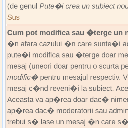
(de genul
Pute�i crea un subiect no
Sus
Cum pot modifica sau �terge un 
�n afara cazului �n care sunte�i ad
pute�i modifica sau �terge doar m
mesaj (uneori doar pentru o scurta
modific�
pentru mesajul respectiv.
mesaj c�nd reveni�i la subiect. Acea
Aceasta va ap�rea doar dac� nimen
ap�rea dac� moderatorii sau adminis
trebui s� lase un mesaj �n care s�