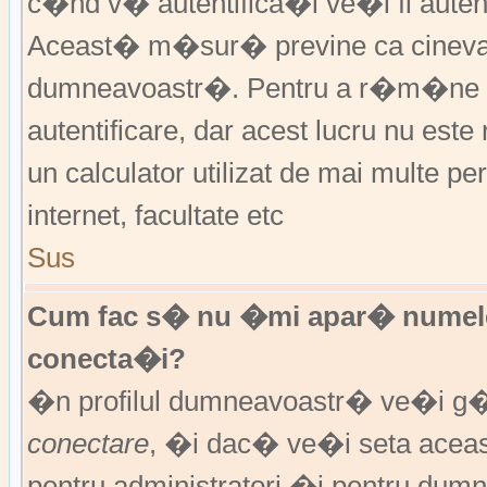
c�nd v� autentifica�i ve�i fi autent
Aceast� m�sur� previne ca cineva
dumneavoastr�. Pentru a r�m�ne au
autentificare, dar acest lucru nu es
un calculator utilizat de mai multe pe
internet, facultate etc
Sus
Cum fac s� nu �mi apar� numele de 
conecta�i?
�n profilul dumneavoastr� ve�i g
conectare
, �i dac� ve�i seta ace
pentru administratori �i pentru dumn