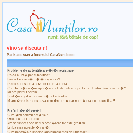
Vino sa discutam!
Pagina de start a forumului CasaNuntilor.ro
Probleme de autentificare �i �nregistrare
De ce nu m� pot autentifica?
De ce trebuie s� m� �nregistrez?
De ce sunt scos afar� din forum automat?
Cum fac s� nu �mi apar� numele de utilizator pe listele de utilizatori conecta�i?
Mi-am pierdut parola!
Sunt �nregistrat dar nu m� pot autentifica!
M-am �nregistrat cu ceva timp �n urm� dar nu m� mai pot autentifica?!
Preferin�e �i set�ri
Cum �mi schimb set�rile?
Orele nu sunt corecte!
Am schimbat zona de fus orar �i ora tot este gre�ita!
Limba mea nu este �n list�!
Cum pot afi�a o imagine sub numele meu de utilizator?