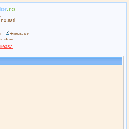
lor
.ro
a
ri
�nregistrare
tentificare
ireasa