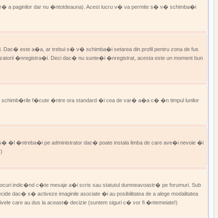
� a paginilor dar nu �ntotdeauna). Acest lucru v� va permite s� v� schimba�i
. Dac� este a�a, ar trebui s� v� schimba�i setarea din profil pentru zona de fus
lizatorii �nregistra�i. Deci dac� nu sunte�i �nregistrat, acesta este un moment bun
p� schimb�rile f�cute �ntre ora standard �i cea de var� a�a c� �n timpul lunilor
s� �l �ntreba�i pe administrator dac� poate instala limba de care ave�i nevoie �i
r)
blocuri indic�nd c�te mesaje a�i scris sau statutul dumneavoastr� pe forumuri. Sub
cide dac� s� activeze imaginile asociate �i au posibilitatea de a alege modalitatea
otivele care au dus la aceast� decizie (suntem siguri c� vor fi �ntemeiate!)