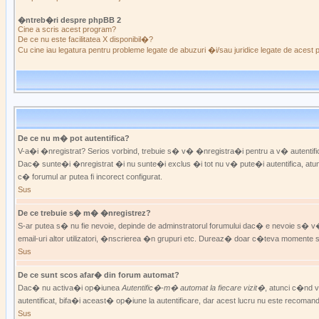
�ntreb�ri despre phpBB 2
Cine a scris acest program?
De ce nu este facilitatea X disponibil�?
Cu cine iau legatura pentru probleme legate de abuzuri �i/sau juridice legate de acest
De ce nu m� pot autentifica?
V-a�i �nregistrat? Serios vorbind, trebuie s� v� �nregistra�i pentru a v� autentifica
Dac� sunte�i �nregistrat �i nu sunte�i exclus �i tot nu v� pute�i autentifica, atunci
c� forumul ar putea fi incorect configurat.
Sus
De ce trebuie s� m� �nregistrez?
S-ar putea s� nu fie nevoie, depinde de adminstratorul forumului dac� e nevoie s� v� �
email-uri altor utilizatori, �nscrierea �n grupuri etc. Dureaz� doar c�teva mo
Sus
De ce sunt scos afar� din forum automat?
Dac� nu activa�i op�iunea
Autentific�-m� automat la fiecare vizit�
, atunci c�nd 
autentificat, bifa�i aceast� op�iune la autentificare, dar acest lucru nu este recomanda
Sus