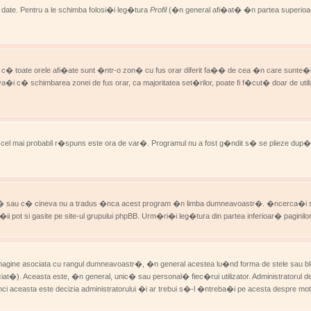
ate. Pentru a le schimba folosi�i leg�tura
Profil
(�n general afi�at� �n partea superioar
� toate orele afi�ate sunt �ntr-o zon� cu fus orar diferit fa�� de cea �n care sunte�i
�i c� schimbarea zonei de fus orar, ca majoritatea set�rilor, poate fi f�cut� doar de uti
, cel mai probabil r�spuns este ora de var�. Programul nu a fost g�ndit s� se plieze du
oastr� sau c� cineva nu a tradus �nca acest program �n limba dumneavoastr�. �ncerca�i 
 pot si gasite pe site-ul grupului phpBB. Urm�ri�i leg�tura din partea inferioar� paginilo
o imagine asociata cu rangul dumneavoastr�, �n general acestea lu�nd forma de stele sau 
at�). Aceasta este, �n general, unic� sau personal� fiec�rui utilizator. Administratorul de
 atunci aceasta este decizia administratorului �i ar trebui s�-l �ntreba�i pe acesta despre m