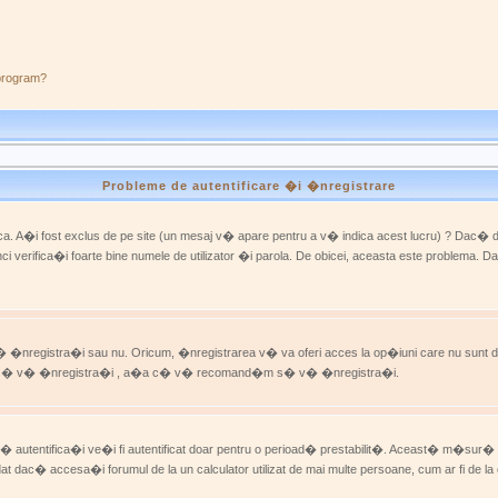
 program?
Probleme de autentificare �i �nregistrare
. A�i fost exclus de pe site (un mesaj v� apare pentru a v� indica acest lucru) ? Dac� da, 
 verifica�i foarte bine numele de utilizator �i parola. De obicei, aceasta este problema. D
nregistra�i sau nu. Oricum, �nregistrarea v� va oferi acces la op�iuni care nu sunt disponib
mente s� v� �nregistra�i , a�a c� v� recomand�m s� v� �nregistra�i.
v� autentifica�i ve�i fi autentificat doar pentru o perioad� prestabilit�. Aceast� m�s
t dac� accesa�i forumul de la un calculator utilizat de mai multe persoane, cum ar fi de la o