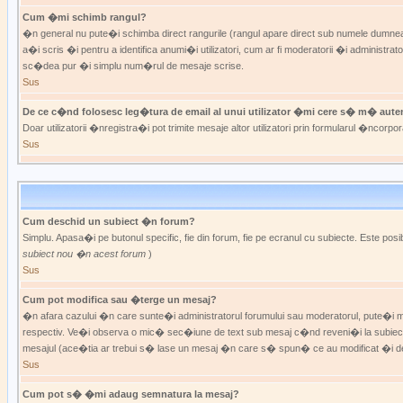
Cum �mi schimb rangul?
�n general nu pute�i schimba direct rangurile (rangul apare direct sub numele dumneavo
a�i scris �i pentru a identifica anumi�i utilizatori, cum ar fi moderatorii �i admini
sc�dea pur �i simplu num�rul de mesaje scrise.
Sus
De ce c�nd folosesc leg�tura de email al unui utilizator �mi cere s� m� auten
Doar utilizatorii �nregistra�i pot trimite mesaje altor utilizatori prin formularul �nco
Sus
Cum deschid un subiect �n forum?
Simplu. Apasa�i pe butonul specific, fie din forum, fie pe ecranul cu subiecte. Este p
subiect nou �n acest forum
)
Sus
Cum pot modifica sau �terge un mesaj?
�n afara cazului �n care sunte�i administratorul forumului sau moderatorul, pute�
respectiv. Ve�i observa o mic� sec�iune de text sub mesaj c�nd reveni�i la subiect
mesajul (ace�tia ar trebui s� lase un mesaj �n care s� spun� ce au modificat �i de 
Sus
Cum pot s� �mi adaug semnatura la mesaj?