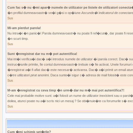
Cum fac s� nu �mi apar� numele de utilizator pe listele de utilizatori conecta
�n profilul dumneavoastr� ve�i g�si o op�iune
Ascunde�i indicatorul de conectar
Sus
Mi-am pierdut parola!
Nu intra�i �n panic�! Parola dumneavoastr� nu poate fi ref�cut�, dar poate fi reseta
�n scurt timp.
Sus
Sunt �nregistrat dar nu m� pot autentifica!
Mai int�i verifica�i dac� a�i introdus numele de utilizator �i parola corect. Dac� s
instruc�iunile primite, fie contul dumneavoastr� trebuie s� fie activat. Unele forumur
�nregistrat a�i fi aflat dac� este necesar� activarea. Dac� a�i primit un email atunc
c�tre utilizatori
pirat
anonimi. Daca sunte�i sigur c� adresa de mail folosit� este co
Sus
M-am �nregistrat cu ceva timp �n urm� dar nu m� mai pot autentifica?!
Cele mai probabile motive sunt: a�i folosit un nume de utilizator inexistent sau o par
doilea, atunci poate nu a�i scris nici un mesaj ? Se obi�nuie�te ca forumurile s� e
Sus
Cum �mi schimb set�rile?