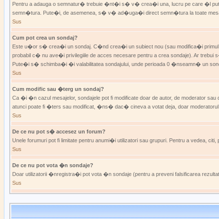
Pentru a adauga o semnatur� trebuie �nt�i s� v� crea�i una, lucru pe care �l p
semn�tura. Pute�i, de asemenea, s� v� ad�uga�i direct semn�tura la toate mesajel
Sus
Cum pot crea un sondaj?
Este u�or s� crea�i un sondaj. C�nd crea�i un subiect nou (sau modifica�i primul
probabil c� nu ave�i privilegiile de acces necesare pentru a crea sondaje). Ar trebu
Pute�i s� schimba�i �i valabilitatea sondajului, unde perioada 0 �nseamn� un sondaj 
Sus
Cum modific sau �terg un sondaj?
Ca �i �n cazul mesajelor, sondajele pot fi modificate doar de autor, de moderator sau 
atunci poate fi �ters sau modificat, �ns� dac� cineva a votat deja, doar moderatorul
Sus
De ce nu pot s� accesez un forum?
Unele forumuri pot fi limitate pentru anumi�i utilizatori sau grupuri. Pentru a vedea, ci
Sus
De ce nu pot vota �n sondaje?
Doar utilizatorii �nregistra�i pot vota �n sondaje (pentru a preveni falsificarea rezul
Sus