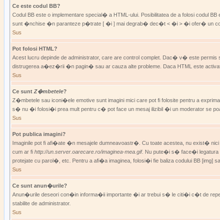
Ce este codul BB?
Codul BB este o implementare special� a HTML-ului. Posibilitatea de a folosi codul BB es
sunt �nchise �n paranteze p�trate [ �i ] mai degrab� dec�t < �i > �i ofer� un contr
Sus
Pot folosi HTML?
Acest lucru depinde de administrator, care are control complet. Dac� v� este perm
distrugerea a�ez�rii �n pagin� sau ar cauza alte probleme. Daca HTML este activat, �
Sus
Ce sunt
Z�mbetele
?
Z�mbetele sau iconi�ele emotive sunt imagini mici care pot fi folosite pentru a expr
s� nu �i folosi�i prea mult pentru c� pot face un mesaj ilizibil �i un moderator s
Sus
Pot publica imagini?
Imaginile pot fi afi�ate �n mesajele dumneavoastr�. Cu toate acestea, nu exist� nici 
cum ar fi
http://un.server.oarecare.ro/imaginea-mea.gif
. Nu pute�i s� face�i legatura c
protejate cu parol�, etc. Pentru a afi�a imaginea, folosi�i fie baliza codului BB [img
Sus
Ce sunt anun�urile?
Anun�urile deseori con�in informa�ii importante �i ar trebui s� le citi�i c�t de r
stabilite de administrator.
Sus