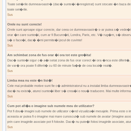
Toate set�rile dumneavoastr� (dac� sunte�i �nregistrat) sunt stocate �n baza de d
toate set�rile.
Sus
Orele nu sunt corecte!
Orele sunt aproape sigur corecte, dar ceea ce dumneavoastr� s-ar putea s� vede�i c
orar �n care sunte�i, cum ar fi Bucure�ti, Londra, Paris, etc. V� rug�m, s� observa
s� o face�i, dac� �mi permite�i jocul de cuvinte!
Sus
Am schimbat zona de fus orar �i ora tot este gre�ita!
Dac� sunte�i sigur c� a�i setat zona de fus orar corect �i ora �nca este diferit�
de var� ora poate fi diferit� cu 60 de minute fa�� de cea local� real�.
Sus
Limba mea nu este �n list�!
Cele mai probabile motive sunt fie c� administratorul nu a instalat limba dumneav
dac� nu exist�, atunci sunte�i liber s� crea�i o nou� traducere. Mai multe informa�ii
Sus
Cum pot afi�a o imagine sub numele meu de utilizator?
Pot fi dou� imagini sub numele de utilizator c�nd vizualiza�i mesajele. Prima este 
aceasta ar putea fi o imagine mai mare cunoscut� sub numele de
avatar
(imagine asoci
prin care imaginile asociate pot fi folosite. Dac� nu pute�i folosi imaginile asociate,
Sus