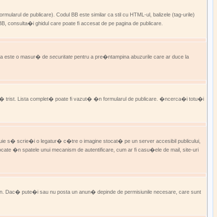
ularul de publicare). Codul BB este similar ca stil cu HTML-ul, balizele (tag-urile)
consulta�i ghidul care poate fi accesat de pe pagina de publicare.
sta este o masur� de
securitate
pentru a pre�ntampina abuzurile care ar duce la
� trist. Lista complet� poate fi vazut� �n formularul de publicare. �ncerca�i totu�i
uie s� scrie�i o legatur� c�tre o imagine stocat� pe un server accesibil publicului,
cate �n spatele unui mecanism de autentificare, cum ar fi casu�ele de mail, site-uri
�in. Dac� pute�i sau nu posta un anun� depinde de permisiunile necesare, care sunt