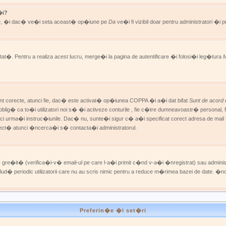
�i?
e
, �i dac� ve�i seta aceast� op�iune pe
Da
ve�i fi vizibil doar pentru administratori �
t�. Pentru a realiza acest lucru, merge�i la pagina de autentificare �i folosi�i leg�tura
M
unt corecte, atunci fie, dac� este activat� op�iunea COPPA �i a�i dat bifat
Sunt de acord 
i oblig� ca to�i utilizatori noi s� �i activeze conturile , fie c�tre dumneavoastr� persona
i urma�i instruc�iunile. Dac� nu, sunte�i sigur c� a�i specificat corect adresa de mail ? 
rect� atunci �ncerca�i s� contacta�i administratorul.
ol� gre�it� (verifica�i-v� email-ul pe care l-a�i primit c�nd v-a�i �nregistrat) sau admini
xclud� periodic utilizatorii care nu au scris nimic pentru a reduce m�rimea bazei de dat
Preferin�e �i set�ri