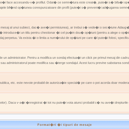
ute�i face accesandu-v� profilul. Odat� ce semn�tura este creat�, pute�i s� bifa�i o
e bif�nd op�iunea corespunzatoare din profil (pute�i s� preveni�i ad�ugarea semn�tur
 mesaj al unui subiect, dac� ave�i permisiunea), ar trebui s� vede�i o sec�iune
Adaug� 
i s� introduce�i un titlu pentru chestionar �i cel pu�in dou� op�iuni (pentru a alege o o
perpetuu. Va exista �i o limita a num�rului de op�iuni pe care �l pute�i folosi, specific
de un administrator. Pentru a modifica un sondaj efectua�i un click pe primul mesaj din cadr
 sau administratorul poate modifica sau �terge sondajul. Acest lucru previne sabotarea son
ti, publica, etc. este nevoie probabil de autoriza�ie special� pe care o pot acorda doar modera
tatelor). Daca v-a�i �nregistrat �i tot nu pute�i vota atunci probabil c� nu ave�i drepturil
Format�ri �i tipuri de mesaje