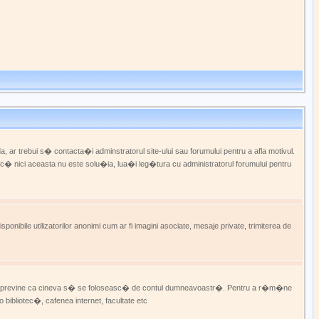
ar trebui s� contacta�i adminstratorul site-ului sau forumului pentru a afla motivul.
ac� nici aceasta nu este solu�ia, lua�i leg�tura cu administratorul forumului pentru
ile utilizatorilor anonimi cum ar fi imagini asociate, mesaje private, trimiterea de
ur� previne ca cineva s� se foloseasc� de contul dumneavoastr�. Pentru a r�m�ne
 bibliotec�, cafenea internet, facultate etc