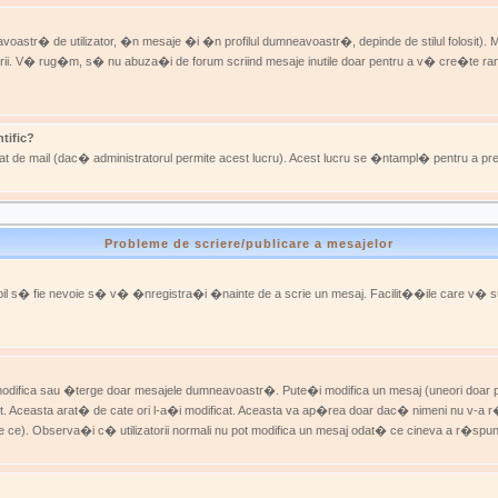
astr� de utilizator, �n mesaje �i �n profilul dumneavoastr�, depinde de stilul folosit). Ma
stratorii. V� rug�m, s� nu abuza�i de forum scriind mesaje inutile doar pentru a v� cre�te 
tific?
rporat de mail (dac� administratorul permite acest lucru). Acest lucru se �ntampl� pentru a pr
Probleme de scriere/publicare a mesajelor
osibil s� fie nevoie s� v� �nregistra�i �nainte de a scrie un mesaj. Facilit��ile care v� su
i modifica sau �terge doar mesajele dumneavoastr�. Pute�i modifica un mesaj (uneori doa
. Aceasta arat� de cate ori l-a�i modificat. Aceasta va ap�rea doar dac� nimeni nu v-a
ce). Observa�i c� utilizatorii normali nu pot modifica un mesaj odat� ce cineva a r�spun