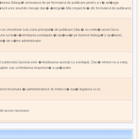
p�iunea
Adaug� semnatura
de pe formularul de publicare pentru a v� ad�uga
ii unor anumite mesaje dac� �terge�i bifa respectiv� din formularul de publicare)
un chestionar
sub zona principal� de publicare (dac� nu vede�i acest lucru
p�iune scrie�i �ntrebarea sondajului �i ap�sa�i pe butonul
Adaug� o op�iune
).
at� de c�tre administrator.
ul subiectului (acesta este �ntotdeauna asociat cu sondajul). Dac� nimeni nu a votat,
dajelor sau schimbarea inoportun� a op�iunilor.
torul forumului �i administratorul. Ar trebui s� lua�i legatura cu ei.
e de acces necesare.