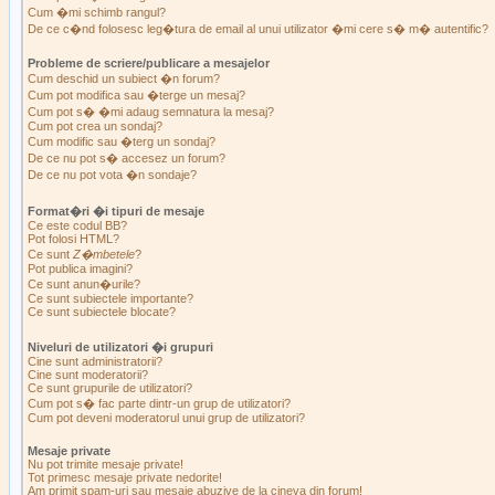
Cum �mi schimb rangul?
De ce c�nd folosesc leg�tura de email al unui utilizator �mi cere s� m� autentific?
Probleme de scriere/publicare a mesajelor
Cum deschid un subiect �n forum?
Cum pot modifica sau �terge un mesaj?
Cum pot s� �mi adaug semnatura la mesaj?
Cum pot crea un sondaj?
Cum modific sau �terg un sondaj?
De ce nu pot s� accesez un forum?
De ce nu pot vota �n sondaje?
Format�ri �i tipuri de mesaje
Ce este codul BB?
Pot folosi HTML?
Ce sunt
Z�mbetele
?
Pot publica imagini?
Ce sunt anun�urile?
Ce sunt subiectele importante?
Ce sunt subiectele blocate?
Niveluri de utilizatori �i grupuri
Cine sunt administratorii?
Cine sunt moderatorii?
Ce sunt grupurile de utilizatori?
Cum pot s� fac parte dintr-un grup de utilizatori?
Cum pot deveni moderatorul unui grup de utilizatori?
Mesaje private
Nu pot trimite mesaje private!
Tot primesc mesaje private nedorite!
Am primit spam-uri sau mesaje abuzive de la cineva din forum!