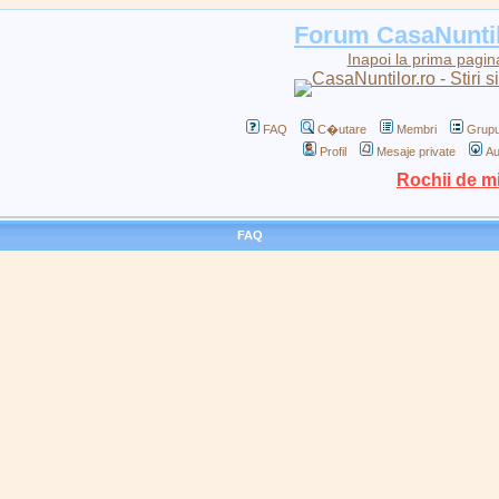
Forum CasaNunti
Inapoi la prima pagin
FAQ
C�utare
Membri
Grupu
Profil
Mesaje private
Au
Rochii de m
FAQ