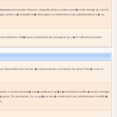
joritatea forumurilor folosesc rangurile pentru a indica num�rul de mesaje pe care le-
rangul, pentru c� probabil ve�i descoperi ca moderatorul sau administratorul v� va
eveni folosirea mali�ioasa a sistemului de mesagerie de c�tre utilizatorii anonimi.
nt disponibile sunt trecute �n partea de jos a ecranului (de genul
Pute�i crea un
r pentru o scurta perioad� dup� publicare) ap�s�nd butonul
modific�
pentru mesajul
 r�spuns. De asemenea, nu va ap�rea dac� moderatorii sau administratorii modific�
s.