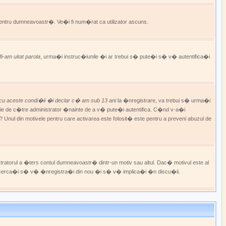
i pentru dumneavoastr�. Ve�i fi num�rat ca utilizator ascuns.
i-am uitat parola
, urma�i instruc�iunile �i ar trebui s� pute�i s� v� autentifica�i
cu aceste condi�ii �i declar c� am sub 13 ani
la �nregistrare, va trebui s� urma�i
l, fie de c�tre administrator �nainte de a v� pute�i autentifica. C�nd v-a�i
Unul din motivele pentru care activarea este folosit� este pentru a preveni abuzul de
stratorul a �ters contul dumneavoastr� dintr-un motiv sau altul. Dac� motivul este al
e. �ncerca�i s� v� �nregistra�i din nou �i s� v� implica�i �n discu�ii.