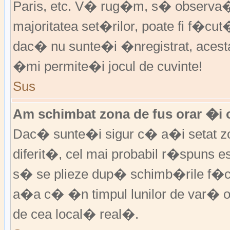
Paris, etc. V� rug�m, s� observa�i
majoritatea set�rilor, poate fi f�cut
dac� nu sunte�i �nregistrat, aces
�mi permite�i jocul de cuvinte!
Sus
Am schimbat zona de fus orar �i o
Dac� sunte�i sigur c� a�i setat zo
diferit�, cel mai probabil r�spuns e
s� se plieze dup� schimb�rile f�c
a�a c� �n timpul lunilor de var� or
de cea local� real�.