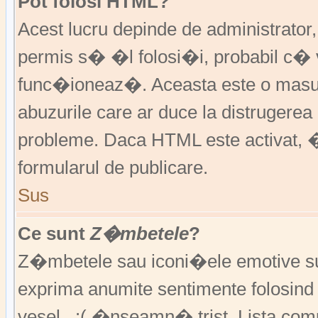
Pot folosi HTML?
Acest lucru depinde de administrator
permis s� �l folosi�i, probabil c�
func�ioneaz�. Aceasta este o ma
abuzurile care ar duce la distruger
probleme. Daca HTML este activat, �
formularul de publicare.
Sus
Ce sunt
Z�mbetele
?
Z�mbetele sau iconi�ele emotive sunt 
exprima anumite sentimente folosin
vesel , :( �nseamn� trist. Lista co