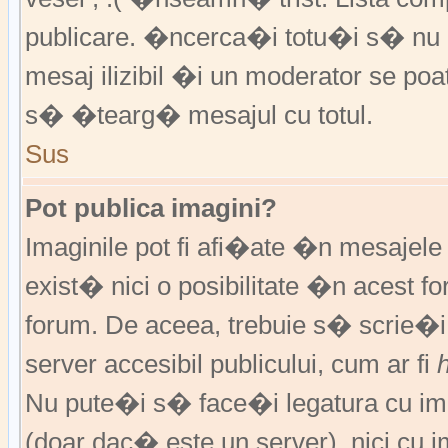
publicare. �ncerca�i totu�i s� nu �
mesaj ilizibil �i un moderator se 
s� �tearg� mesajul cu totul.
Sus
Pot publica imagini?
Imaginile pot fi afi�ate �n mesajel
exist� nici o posibilitate �n acest 
forum. De aceea, trebuie s� scrie�i
server accesibil publicului, cum ar fi
Nu pute�i s� face�i legatura cu im
(doar dac� este un server), nici cu 