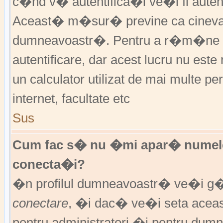
c�nd v� autentifica�i ve�i fi autent
Aceast� m�sur� previne ca cineva
dumneavoastr�. Pentru a r�m�ne au
autentificare, dar acest lucru nu es
un calculator utilizat de mai multe pe
internet, facultate etc
Sus
Cum fac s� nu �mi apar� numele de 
conecta�i?
�n profilul dumneavoastr� ve�i g
conectare
, �i dac� ve�i seta ace
pentru administratori �i pentru dumn