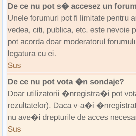
De ce nu pot s� accesez un foru
Unele forumuri pot fi limitate pentru 
vedea, citi, publica, etc. este nevoi
pot acorda doar moderatorul forumulu
legatura cu ei.
Sus
De ce nu pot vota �n sondaje?
Doar utilizatorii �nregistra�i pot vo
rezultatelor). Daca v-a�i �nregistra
nu ave�i drepturile de acces necesa
Sus