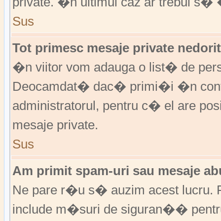
private. �n ultimul caz ar trebui s� 
Sus
Tot primesc mesaje private nedorit
�n viitor vom adauga o list� de per
Deocamdat� dac� primi�i �n cont
administratorul, pentru c� el are posi
mesaje private.
Sus
Am primit spam-uri sau mesaje abu
Ne pare r�u s� auzim acest lucru. F
include m�suri de siguran�� pentru a 