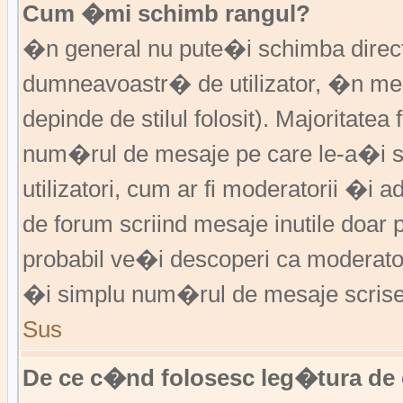
Cum �mi schimb rangul?
�n general nu pute�i schimba direct 
dumneavoastr� de utilizator, �n me
depinde de stilul folosit). Majoritatea
num�rul de mesaje pe care le-a�i sc
utilizatori, cum ar fi moderatorii �
de forum scriind mesaje inutile doar
probabil ve�i descoperi ca moderato
�i simplu num�rul de mesaje scrise
Sus
De ce c�nd folosesc leg�tura de 