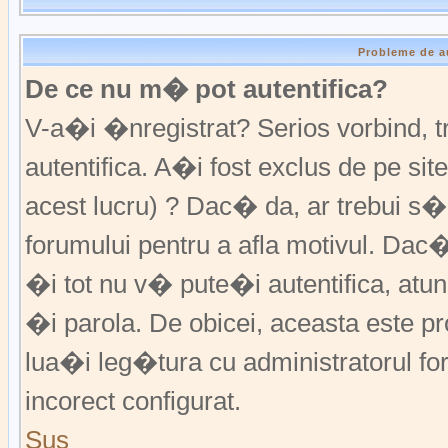
Probleme de a
De ce nu m� pot autentifica?
V-a�i �nregistrat? Serios vorbind,
autentifica. A�i fost exclus de pe s
acest lucru) ? Dac� da, ar trebui s�
forumului pentru a afla motivul. Da
�i tot nu v� pute�i autentifica, atunc
�i parola. De obicei, aceasta este p
lua�i leg�tura cu administratorul fo
incorect configurat.
Sus