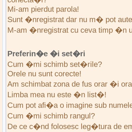
Mi-am pierdut parola!
Sunt �nregistrat dar nu m� pot auten
M-am �nregistrat cu ceva timp �n u
Preferin�e �i set�ri
Cum �mi schimb set�rile?
Orele nu sunt corecte!
Am schimbat zona de fus orar �i ora 
Limba mea nu este �n list�!
Cum pot afi�a o imagine sub numele 
Cum �mi schimb rangul?
De ce c�nd folosesc leg�tura de em