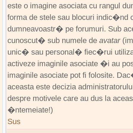
este o imagine asociata cu rangul 
forma de stele sau blocuri indic�nd 
dumneavoastr� pe forumuri. Sub acea
cunoscut� sub numele de
avatar
(im
unic� sau personal� fiec�rui utiliz
activeze imaginile asociate �i au pos
imaginile asociate pot fi folosite. Da
aceasta este decizia administratorul
despre motivele care au dus la aceas
�ntemeiate!)
Sus