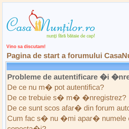
Vino sa discutam!
Pagina de start a forumului CasaNu
Probleme de autentificare �i �nre
De ce nu m� pot autentifica?
De ce trebuie s� m� �nregistrez?
De ce sunt scos afar� din forum au
Cum fac s� nu �mi apar� numele de ut
conecta�i?