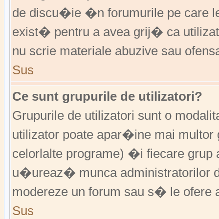
de discu�ie �n forumurile pe care 
exist� pentru a avea grij� ca utiliz
nu scrie materiale abuzive sau ofens
Sus
Ce sunt grupurile de utilizatori?
Grupurile de utilizatori sunt o modalit
utilizator poate apar�ine mai multor 
celorlalte programe) �i fiecare grup 
u�ureaz� munca administratorilor d
modereze un forum sau s� le ofere a
Sus