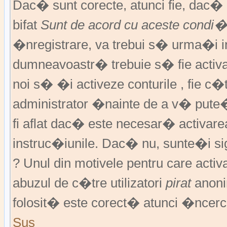
Dac� sunt corecte, atunci fie, dac
bifat
Sunt de acord cu aceste condi�
�nregistrare, va trebui s� urma�i ins
dumneavoastr� trebuie s� fie activat
noi s� �i activeze conturile , fie c
administrator �nainte de a v� pute
fi aflat dac� este necesar� activar
instruc�iunile. Dac� nu, sunte�i si
? Unul din motivele pentru care activ
abuzul de c�tre utilizatori
pirat
anoni
folosit� este corect� atunci �ncerc
Sus