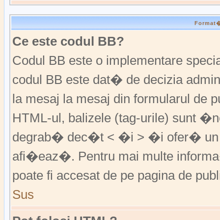
Format�r
Ce este codul BB?
Codul BB este o implementare special
codul BB este dat� de decizia admini
la mesaj la mesaj din formularul de pu
HTML-ul, balizele (tag-urile) sunt �
degrab� dec�t < �i > �i ofer� un 
afi�eaz�. Pentru mai multe informa�
poate fi accesat de pe pagina de publ
Sus