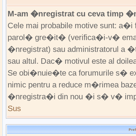
M-am �nregistrat cu ceva timp �
Cele mai probabile motive sunt: a�i f
parol� gre�it� (verifica�i-v� emai
�nregistrat) sau administratorul a 
sau altul. Dac� motivul este al doile
Se obi�nuie�te ca forumurile s� excl
nimic pentru a reduce m�rimea baz
�nregistra�i din nou �i s� v� imp
Sus
Pre