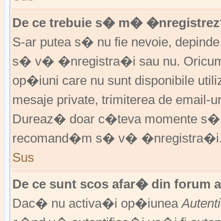
De ce trebuie s� m� �nregistrez
S-ar putea s� nu fie nevoie, depinde
s� v� �nregistra�i sau nu. Oricum,
op�iuni care nu sunt disponibile utili
mesaje private, trimiterea de email-ur
Dureaz� doar c�teva momente s�
recomand�m s� v� �nregistra�i
Sus
De ce sunt scos afar� din forum 
Dac� nu activa�i op�iunea
Autent