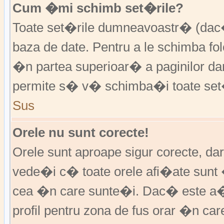
Cum �mi schimb set�rile?
Toate set�rile dumneavoastr� (dac�
baza de date. Pentru a le schimba f
�n partea superioar� a paginilor da
permite s� v� schimba�i toate set�
Sus
Orele nu sunt corecte!
Orele sunt aproape sigur corecte, d
vede�i c� toate orele afi�ate sunt 
cea �n care sunte�i. Dac� este a�
profil pentru zona de fus orar �n ca