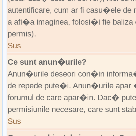
autentificare, cum ar fi casu�ele de m
a afi�a imaginea, folosi�i fie baliz
permis).
Sus
Ce sunt anun�urile?
Anun�urile deseori con�in informa�i
de repede pute�i. Anun�urile apar 
forumul de care apar�in. Dac� put
permisiunile necesare, care sunt stabi
Sus