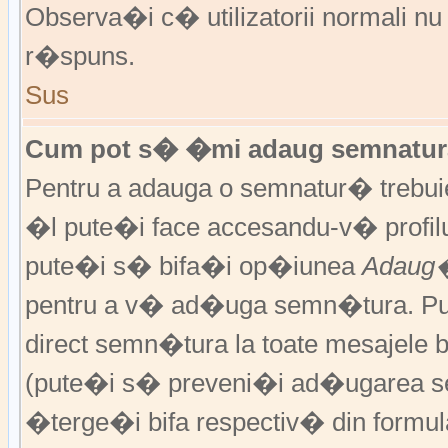
Observa�i c� utilizatorii normali nu
r�spuns.
Sus
Cum pot s� �mi adaug semnatura
Pentru a adauga o semnatur� trebu
�l pute�i face accesandu-v� profil
pute�i s� bifa�i op�iunea
Adaug�
pentru a v� ad�uga semn�tura. P
direct semn�tura la toate mesajele 
(pute�i s� preveni�i ad�ugarea s
�terge�i bifa respectiv� din formula