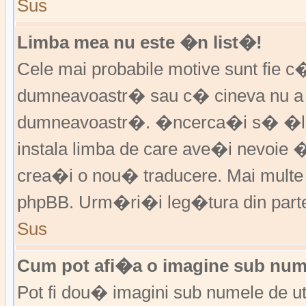
Sus
Limba mea nu este �n list�!
Cele mai probabile motive sunt fie c�
dumneavoastr� sau c� cineva nu a 
dumneavoastr�. �ncerca�i s� �l �
instala limba de care ave�i nevoie 
crea�i o nou� traducere. Mai multe in
phpBB. Urm�ri�i leg�tura din partea
Sus
Cum pot afi�a o imagine sub nume
Pot fi dou� imagini sub numele de ut