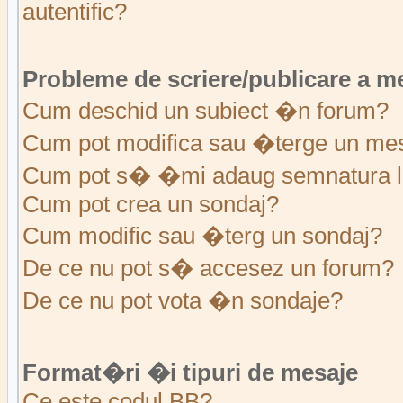
autentific?
Probleme de scriere/publicare a m
Cum deschid un subiect �n forum?
Cum pot modifica sau �terge un me
Cum pot s� �mi adaug semnatura l
Cum pot crea un sondaj?
Cum modific sau �terg un sondaj?
De ce nu pot s� accesez un forum?
De ce nu pot vota �n sondaje?
Format�ri �i tipuri de mesaje
Ce este codul BB?