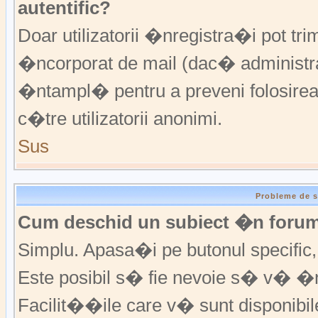
autentific?
Doar utilizatorii �nregistra�i pot trim
�ncorporat de mail (dac� administrat
�ntampl� pentru a preveni folosirea
c�tre utilizatorii anonimi.
Sus
Probleme de s
Cum deschid un subiect �n foru
Simplu. Apasa�i pe butonul specific, f
Este posibil s� fie nevoie s� v� �n
Facilit��ile care v� sunt disponibil