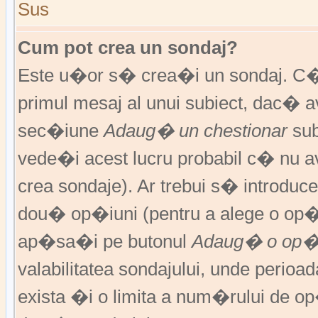
Sus
Cum pot crea un sondaj?
Este u�or s� crea�i un sondaj. C�
primul mesaj al unui subiect, dac� 
sec�iune
Adaug� un chestionar
sub
vede�i acest lucru probabil c� nu av
crea sondaje). Ar trebui s� introduce
dou� op�iuni (pentru a alege o op�
ap�sa�i pe butonul
Adaug� o op�
valabilitatea sondajului, unde peri
exista �i o limita a num�rului de op