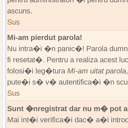
ascuns.
Sus
Mi-am pierdut parola!
Nu intra�i �n panic�! Parola dumne
fi resetat�. Pentru a realiza acest l
folosi�i leg�tura
Mi-am uitat parola
pute�i s� v� autentifica�i �n scur
Sus
Sunt �nregistrat dar nu m� pot au
Mai int�i verifica�i dac� a�i introd