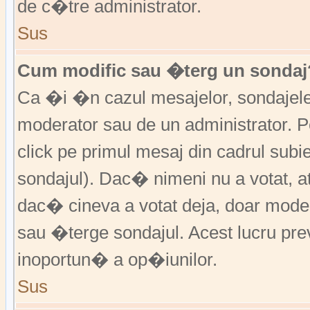
de c�tre administrator.
Sus
Cum modific sau �terg un sondaj
Ca �i �n cazul mesajelor, sondajele 
moderator sau de un administrator. P
click pe primul mesaj din cadrul subi
sondajul). Dac� nimeni nu a votat, a
dac� cineva a votat deja, doar moder
sau �terge sondajul. Acest lucru pr
inoportun� a op�iunilor.
Sus