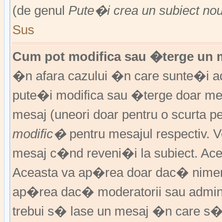
(de genul
Pute�i crea un subiect no
Sus
Cum pot modifica sau �terge un 
�n afara cazului �n care sunte�i ad
pute�i modifica sau �terge doar m
mesaj (uneori doar pentru o scurta
modific�
pentru mesajul respectiv.
mesaj c�nd reveni�i la subiect. Acea
Aceasta va ap�rea doar dac� nimen
ap�rea dac� moderatorii sau adminis
trebui s� lase un mesaj �n care s�