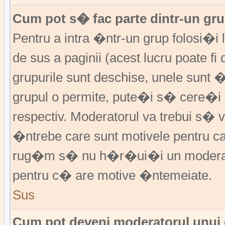
Cum pot s� fac parte dintr-un grup
Pentru a intra �ntr-un grup folosi�i
de sus a paginii (acest lucru poate fi
grupurile sunt deschise, unele sunt 
grupul o permite, pute�i s� cere�
respectiv. Moderatorul va trebui s�
�ntrebe care sunt motivele pentru 
rug�m s� nu h�r�ui�i un moderato
pentru c� are motive �ntemeiate.
Sus
Cum pot deveni moderatorul unui g