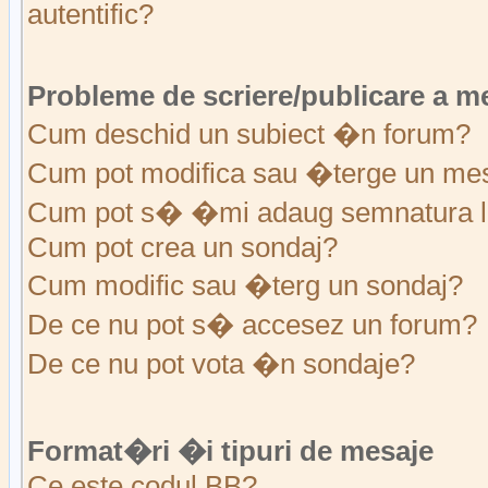
autentific?
Probleme de scriere/publicare a m
Cum deschid un subiect �n forum?
Cum pot modifica sau �terge un me
Cum pot s� �mi adaug semnatura l
Cum pot crea un sondaj?
Cum modific sau �terg un sondaj?
De ce nu pot s� accesez un forum?
De ce nu pot vota �n sondaje?
Format�ri �i tipuri de mesaje
Ce este codul BB?