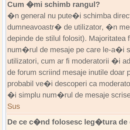
Cum �mi schimb rangul?
�n general nu pute�i schimba direct 
dumneavoastr� de utilizator, �n me
depinde de stilul folosit). Majoritatea
num�rul de mesaje pe care le-a�i sc
utilizatori, cum ar fi moderatorii �
de forum scriind mesaje inutile doar
probabil ve�i descoperi ca moderato
�i simplu num�rul de mesaje scrise
Sus
De ce c�nd folosesc leg�tura de 