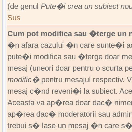
(de genul
Pute�i crea un subiect no
Sus
Cum pot modifica sau �terge un 
�n afara cazului �n care sunte�i ad
pute�i modifica sau �terge doar m
mesaj (uneori doar pentru o scurta
modific�
pentru mesajul respectiv.
mesaj c�nd reveni�i la subiect. Acea
Aceasta va ap�rea doar dac� nimen
ap�rea dac� moderatorii sau adminis
trebui s� lase un mesaj �n care s�