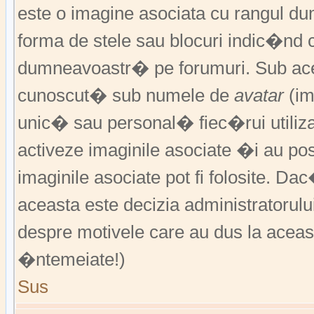
este o imagine asociata cu rangul 
forma de stele sau blocuri indic�nd 
dumneavoastr� pe forumuri. Sub acea
cunoscut� sub numele de
avatar
(im
unic� sau personal� fiec�rui utiliz
activeze imaginile asociate �i au pos
imaginile asociate pot fi folosite. Da
aceasta este decizia administratorul
despre motivele care au dus la aceas
�ntemeiate!)
Sus