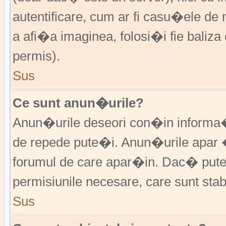
autentificare, cum ar fi casu�ele de m
a afi�a imaginea, folosi�i fie baliz
permis).
Sus
Ce sunt anun�urile?
Anun�urile deseori con�in informa�i
de repede pute�i. Anun�urile apar 
forumul de care apar�in. Dac� put
permisiunile necesare, care sunt stabi
Sus