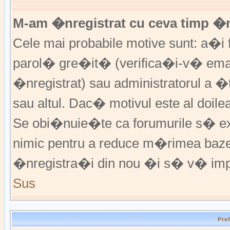
M-am �nregistrat cu ceva timp �
Cele mai probabile motive sunt: a�i f
parol� gre�it� (verifica�i-v� emai
�nregistrat) sau administratorul a 
sau altul. Dac� motivul este al doile
Se obi�nuie�te ca forumurile s� excl
nimic pentru a reduce m�rimea baz
�nregistra�i din nou �i s� v� imp
Sus
Pre