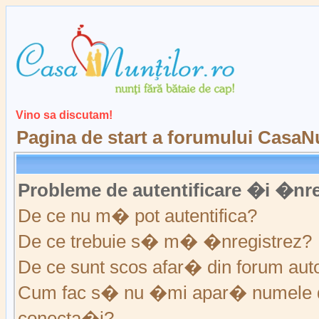
Vino sa discutam!
Pagina de start a forumului CasaNu
Probleme de autentificare �i �nre
De ce nu m� pot autentifica?
De ce trebuie s� m� �nregistrez?
De ce sunt scos afar� din forum au
Cum fac s� nu �mi apar� numele de ut
conecta�i?