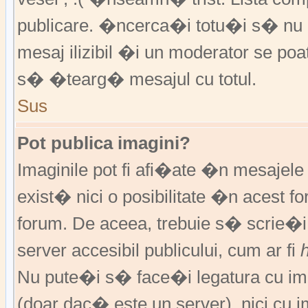
publicare. �ncerca�i totu�i s� nu �
mesaj ilizibil �i un moderator se 
s� �tearg� mesajul cu totul.
Sus
Pot publica imagini?
Imaginile pot fi afi�ate �n mesajel
exist� nici o posibilitate �n acest 
forum. De aceea, trebuie s� scrie�i
server accesibil publicului, cum ar fi
Nu pute�i s� face�i legatura cu im
(doar dac� este un server), nici cu 