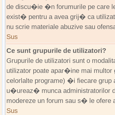
de discu�ie �n forumurile pe care 
exist� pentru a avea grij� ca utiliz
nu scrie materiale abuzive sau ofens
Sus
Ce sunt grupurile de utilizatori?
Grupurile de utilizatori sunt o modalit
utilizator poate apar�ine mai multor 
celorlalte programe) �i fiecare grup 
u�ureaz� munca administratorilor d
modereze un forum sau s� le ofere a
Sus