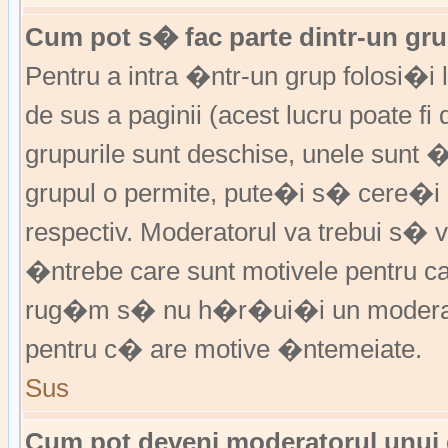
Cum pot s� fac parte dintr-un grup
Pentru a intra �ntr-un grup folosi�i
de sus a paginii (acest lucru poate fi
grupurile sunt deschise, unele sunt 
grupul o permite, pute�i s� cere�
respectiv. Moderatorul va trebui s�
�ntrebe care sunt motivele pentru 
rug�m s� nu h�r�ui�i un moderato
pentru c� are motive �ntemeiate.
Sus
Cum pot deveni moderatorul unui g