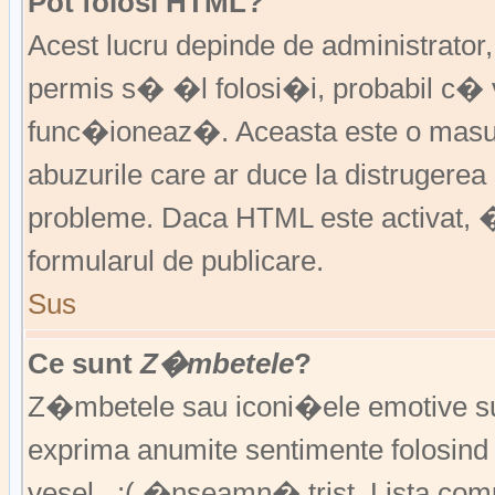
Pot folosi HTML?
Acest lucru depinde de administrator
permis s� �l folosi�i, probabil c�
func�ioneaz�. Aceasta este o ma
abuzurile care ar duce la distruger
probleme. Daca HTML este activat, �
formularul de publicare.
Sus
Ce sunt
Z�mbetele
?
Z�mbetele sau iconi�ele emotive sunt 
exprima anumite sentimente folosin
vesel , :( �nseamn� trist. Lista co