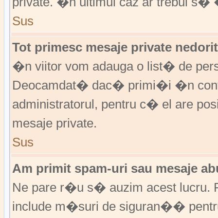
private. �n ultimul caz ar trebui s� 
Sus
Tot primesc mesaje private nedorit
�n viitor vom adauga o list� de per
Deocamdat� dac� primi�i �n cont
administratorul, pentru c� el are posi
mesaje private.
Sus
Am primit spam-uri sau mesaje abu
Ne pare r�u s� auzim acest lucru. F
include m�suri de siguran�� pentru a 