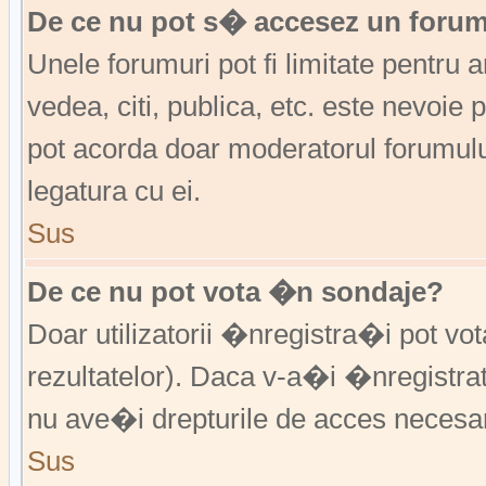
De ce nu pot s� accesez un foru
Unele forumuri pot fi limitate pentru 
vedea, citi, publica, etc. este nevoi
pot acorda doar moderatorul forumulu
legatura cu ei.
Sus
De ce nu pot vota �n sondaje?
Doar utilizatorii �nregistra�i pot vo
rezultatelor). Daca v-a�i �nregistra
nu ave�i drepturile de acces necesa
Sus