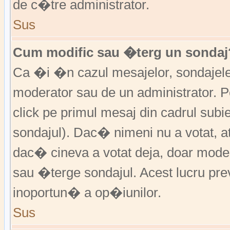
de c�tre administrator.
Sus
Cum modific sau �terg un sondaj
Ca �i �n cazul mesajelor, sondajele 
moderator sau de un administrator. P
click pe primul mesaj din cadrul subi
sondajul). Dac� nimeni nu a votat, a
dac� cineva a votat deja, doar moder
sau �terge sondajul. Acest lucru pr
inoportun� a op�iunilor.
Sus