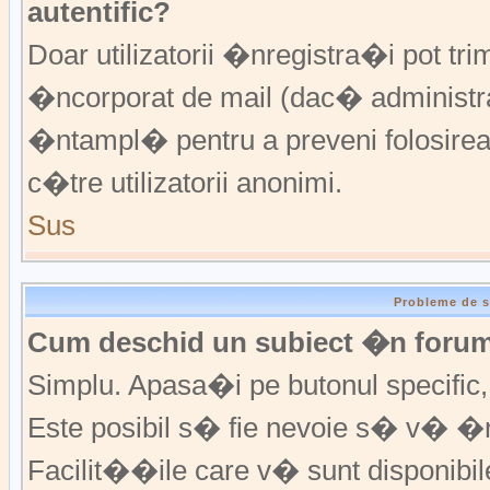
autentific?
Doar utilizatorii �nregistra�i pot trim
�ncorporat de mail (dac� administrat
�ntampl� pentru a preveni folosirea
c�tre utilizatorii anonimi.
Sus
Probleme de s
Cum deschid un subiect �n foru
Simplu. Apasa�i pe butonul specific, f
Este posibil s� fie nevoie s� v� �n
Facilit��ile care v� sunt disponibil