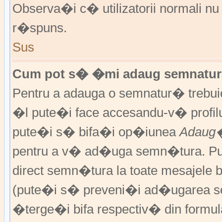
Observa�i c� utilizatorii normali nu
r�spuns.
Sus
Cum pot s� �mi adaug semnatura
Pentru a adauga o semnatur� trebu
�l pute�i face accesandu-v� profil
pute�i s� bifa�i op�iunea
Adaug�
pentru a v� ad�uga semn�tura. P
direct semn�tura la toate mesajele 
(pute�i s� preveni�i ad�ugarea s
�terge�i bifa respectiv� din formula