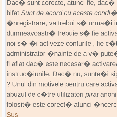
Dac� sunt corecte, atunci fie, dac
bifat
Sunt de acord cu aceste condi�
�nregistrare, va trebui s� urma�i ins
dumneavoastr� trebuie s� fie activat
noi s� �i activeze conturile , fie c
administrator �nainte de a v� pute
fi aflat dac� este necesar� activar
instruc�iunile. Dac� nu, sunte�i si
? Unul din motivele pentru care activ
abuzul de c�tre utilizatori
pirat
anoni
folosit� este corect� atunci �ncerc
Sus