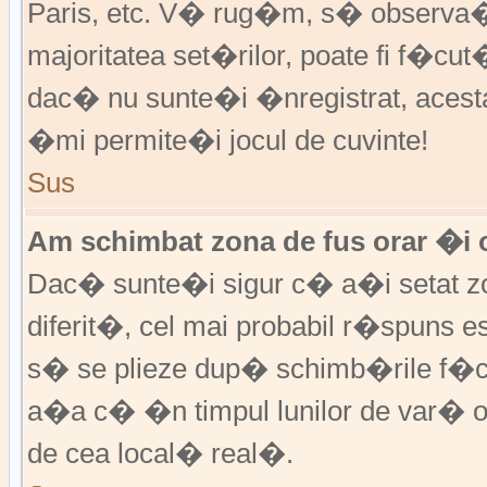
Paris, etc. V� rug�m, s� observa�i
majoritatea set�rilor, poate fi f�cut
dac� nu sunte�i �nregistrat, aces
�mi permite�i jocul de cuvinte!
Sus
Am schimbat zona de fus orar �i o
Dac� sunte�i sigur c� a�i setat zo
diferit�, cel mai probabil r�spuns e
s� se plieze dup� schimb�rile f�c
a�a c� �n timpul lunilor de var� or
de cea local� real�.