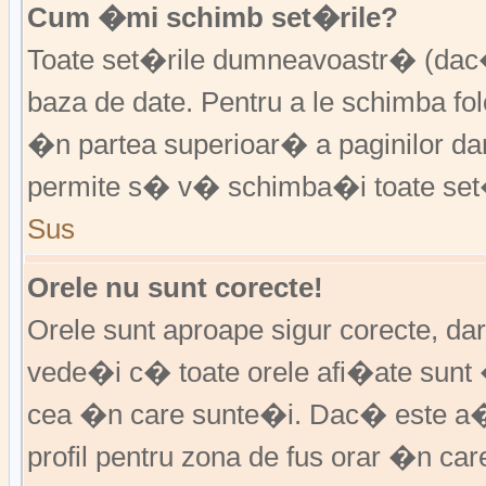
Cum �mi schimb set�rile?
Toate set�rile dumneavoastr� (dac�
baza de date. Pentru a le schimba f
�n partea superioar� a paginilor da
permite s� v� schimba�i toate set�
Sus
Orele nu sunt corecte!
Orele sunt aproape sigur corecte, d
vede�i c� toate orele afi�ate sunt 
cea �n care sunte�i. Dac� este a�
profil pentru zona de fus orar �n ca