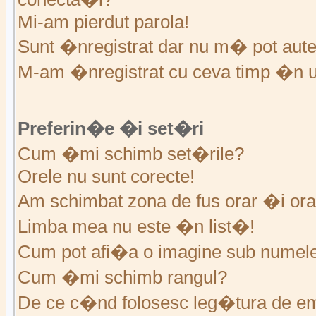
Mi-am pierdut parola!
Sunt �nregistrat dar nu m� pot auten
M-am �nregistrat cu ceva timp �n u
Preferin�e �i set�ri
Cum �mi schimb set�rile?
Orele nu sunt corecte!
Am schimbat zona de fus orar �i ora 
Limba mea nu este �n list�!
Cum pot afi�a o imagine sub numele 
Cum �mi schimb rangul?
De ce c�nd folosesc leg�tura de em