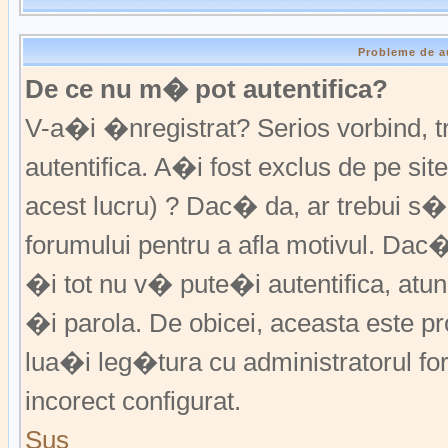
Probleme de a
De ce nu m� pot autentifica?
V-a�i �nregistrat? Serios vorbind,
autentifica. A�i fost exclus de pe s
acest lucru) ? Dac� da, ar trebui s�
forumului pentru a afla motivul. Da
�i tot nu v� pute�i autentifica, atunc
�i parola. De obicei, aceasta este p
lua�i leg�tura cu administratorul fo
incorect configurat.
Sus