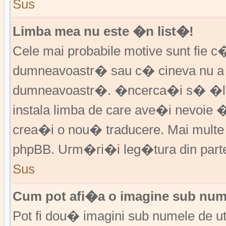
Sus
Limba mea nu este �n list�!
Cele mai probabile motive sunt fie c�
dumneavoastr� sau c� cineva nu a 
dumneavoastr�. �ncerca�i s� �l �
instala limba de care ave�i nevoie 
crea�i o nou� traducere. Mai multe in
phpBB. Urm�ri�i leg�tura din partea
Sus
Cum pot afi�a o imagine sub nume
Pot fi dou� imagini sub numele de ut