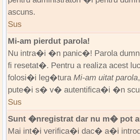
ascuns.
Sus
Mi-am pierdut parola!
Nu intra�i �n panic�! Parola dumne
fi resetat�. Pentru a realiza acest l
folosi�i leg�tura
Mi-am uitat parola
pute�i s� v� autentifica�i �n scur
Sus
Sunt �nregistrat dar nu m� pot au
Mai int�i verifica�i dac� a�i introd