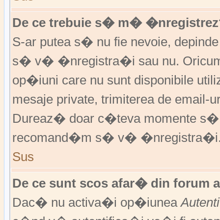
De ce trebuie s� m� �nregistrez
S-ar putea s� nu fie nevoie, depinde
s� v� �nregistra�i sau nu. Oricum,
op�iuni care nu sunt disponibile utili
mesaje private, trimiterea de email-ur
Dureaz� doar c�teva momente s�
recomand�m s� v� �nregistra�i
Sus
De ce sunt scos afar� din forum 
Dac� nu activa�i op�iunea
Autent