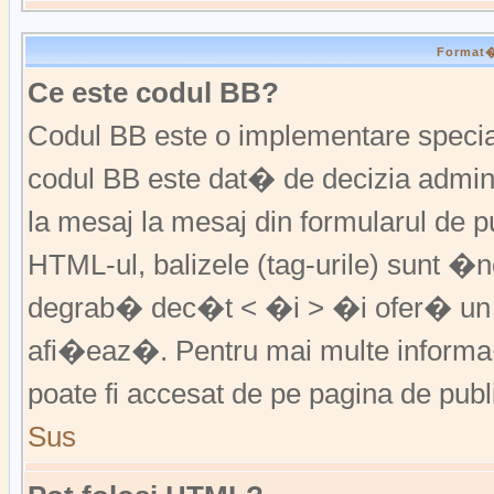
Format�r
Ce este codul BB?
Codul BB este o implementare special
codul BB este dat� de decizia admini
la mesaj la mesaj din formularul de pu
HTML-ul, balizele (tag-urile) sunt �
degrab� dec�t < �i > �i ofer� un 
afi�eaz�. Pentru mai multe informa�
poate fi accesat de pe pagina de publ
Sus