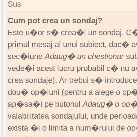
Sus
Cum pot crea un sondaj?
Este u�or s� crea�i un sondaj. C�
primul mesaj al unui subiect, dac� 
sec�iune
Adaug� un chestionar
sub
vede�i acest lucru probabil c� nu av
crea sondaje). Ar trebui s� introduce
dou� op�iuni (pentru a alege o op�
ap�sa�i pe butonul
Adaug� o op�
valabilitatea sondajului, unde peri
exista �i o limita a num�rului de op