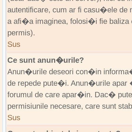
autentificare, cum ar fi casu�ele de m
a afi�a imaginea, folosi�i fie baliz
permis).
Sus
Ce sunt anun�urile?
Anun�urile deseori con�in informa�i
de repede pute�i. Anun�urile apar 
forumul de care apar�in. Dac� put
permisiunile necesare, care sunt stabi
Sus