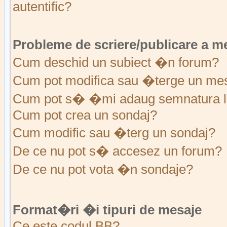
autentific?
Probleme de scriere/publicare a m
Cum deschid un subiect �n forum?
Cum pot modifica sau �terge un me
Cum pot s� �mi adaug semnatura l
Cum pot crea un sondaj?
Cum modific sau �terg un sondaj?
De ce nu pot s� accesez un forum?
De ce nu pot vota �n sondaje?
Format�ri �i tipuri de mesaje
Ce este codul BB?