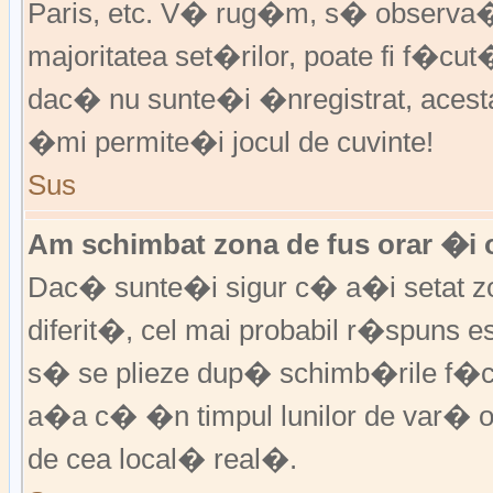
Paris, etc. V� rug�m, s� observa�i
majoritatea set�rilor, poate fi f�cut
dac� nu sunte�i �nregistrat, aces
�mi permite�i jocul de cuvinte!
Sus
Am schimbat zona de fus orar �i o
Dac� sunte�i sigur c� a�i setat zo
diferit�, cel mai probabil r�spuns e
s� se plieze dup� schimb�rile f�c
a�a c� �n timpul lunilor de var� or
de cea local� real�.