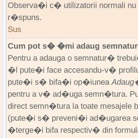
Observa�i c� utilizatorii normali nu
r�spuns.
Sus
Cum pot s� �mi adaug semnatura
Pentru a adauga o semnatur� trebu
�l pute�i face accesandu-v� profil
pute�i s� bifa�i op�iunea
Adaug�
pentru a v� ad�uga semn�tura. P
direct semn�tura la toate mesajele 
(pute�i s� preveni�i ad�ugarea s
�terge�i bifa respectiv� din formula