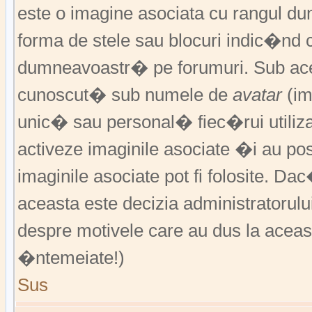
este o imagine asociata cu rangul 
forma de stele sau blocuri indic�nd 
dumneavoastr� pe forumuri. Sub acea
cunoscut� sub numele de
avatar
(im
unic� sau personal� fiec�rui utiliz
activeze imaginile asociate �i au pos
imaginile asociate pot fi folosite. Da
aceasta este decizia administratorul
despre motivele care au dus la aceas
�ntemeiate!)
Sus