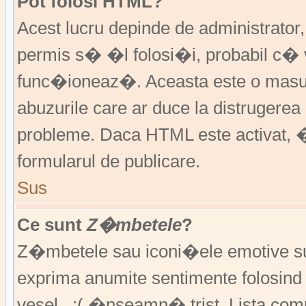
Pot folosi HTML?
Acest lucru depinde de administrator
permis s� �l folosi�i, probabil c�
func�ioneaz�. Aceasta este o ma
abuzurile care ar duce la distruger
probleme. Daca HTML este activat, �
formularul de publicare.
Sus
Ce sunt
Z�mbetele
?
Z�mbetele sau iconi�ele emotive sunt 
exprima anumite sentimente folosin
vesel , :( �nseamn� trist. Lista co