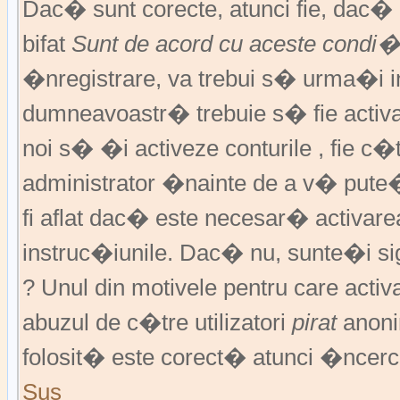
Dac� sunt corecte, atunci fie, dac
bifat
Sunt de acord cu aceste condi�
�nregistrare, va trebui s� urma�i ins
dumneavoastr� trebuie s� fie activat
noi s� �i activeze conturile , fie c
administrator �nainte de a v� pute
fi aflat dac� este necesar� activar
instruc�iunile. Dac� nu, sunte�i si
? Unul din motivele pentru care activ
abuzul de c�tre utilizatori
pirat
anoni
folosit� este corect� atunci �ncerc
Sus