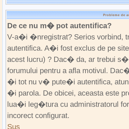
Probleme de a
De ce nu m� pot autentifica?
V-a�i �nregistrat? Serios vorbind,
autentifica. A�i fost exclus de pe s
acest lucru) ? Dac� da, ar trebui s�
forumului pentru a afla motivul. Da
�i tot nu v� pute�i autentifica, atunc
�i parola. De obicei, aceasta este p
lua�i leg�tura cu administratorul fo
incorect configurat.
Sus