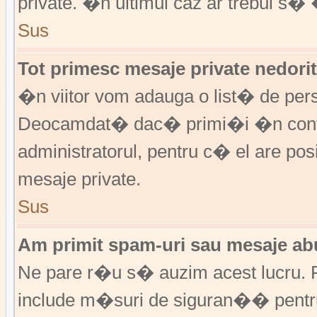
private. �n ultimul caz ar trebui s� 
Sus
Tot primesc mesaje private nedorit
�n viitor vom adauga o list� de per
Deocamdat� dac� primi�i �n cont
administratorul, pentru c� el are posi
mesaje private.
Sus
Am primit spam-uri sau mesaje abu
Ne pare r�u s� auzim acest lucru. F
include m�suri de siguran�� pentru a 