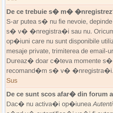
De ce trebuie s� m� �nregistrez
S-ar putea s� nu fie nevoie, depinde
s� v� �nregistra�i sau nu. Oricum,
op�iuni care nu sunt disponibile utili
mesaje private, trimiterea de email-ur
Dureaz� doar c�teva momente s�
recomand�m s� v� �nregistra�i
Sus
De ce sunt scos afar� din forum 
Dac� nu activa�i op�iunea
Autent