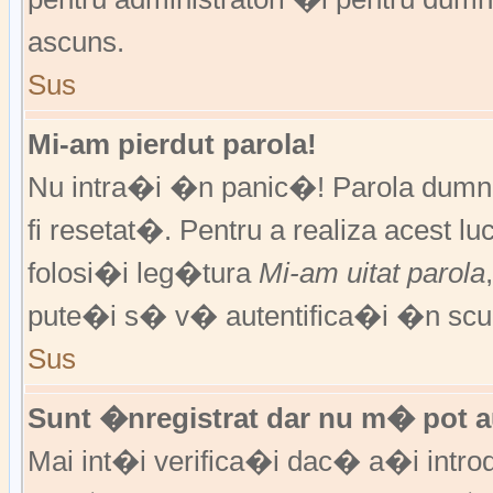
ascuns.
Sus
Mi-am pierdut parola!
Nu intra�i �n panic�! Parola dumne
fi resetat�. Pentru a realiza acest l
folosi�i leg�tura
Mi-am uitat parola
pute�i s� v� autentifica�i �n scur
Sus
Sunt �nregistrat dar nu m� pot au
Mai int�i verifica�i dac� a�i introd