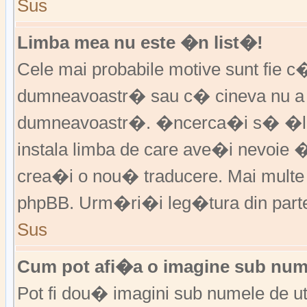
Sus
Limba mea nu este �n list�!
Cele mai probabile motive sunt fie c�
dumneavoastr� sau c� cineva nu a 
dumneavoastr�. �ncerca�i s� �l �
instala limba de care ave�i nevoie 
crea�i o nou� traducere. Mai multe in
phpBB. Urm�ri�i leg�tura din partea
Sus
Cum pot afi�a o imagine sub nume
Pot fi dou� imagini sub numele de ut