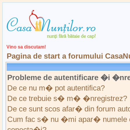
Vino sa discutam!
Pagina de start a forumului CasaNu
Probleme de autentificare �i �nre
De ce nu m� pot autentifica?
De ce trebuie s� m� �nregistrez?
De ce sunt scos afar� din forum au
Cum fac s� nu �mi apar� numele de ut
conecta�i?