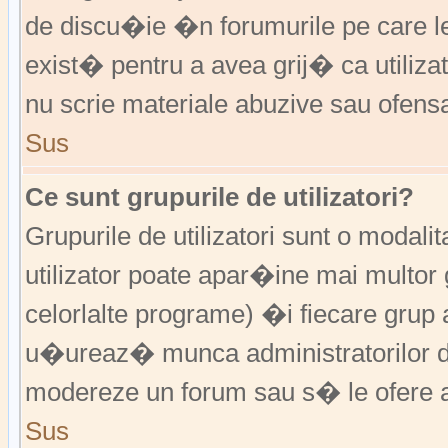
de discu�ie �n forumurile pe care 
exist� pentru a avea grij� ca utiliz
nu scrie materiale abuzive sau ofens
Sus
Ce sunt grupurile de utilizatori?
Grupurile de utilizatori sunt o modalit
utilizator poate apar�ine mai multor 
celorlalte programe) �i fiecare grup 
u�ureaz� munca administratorilor d
modereze un forum sau s� le ofere a
Sus