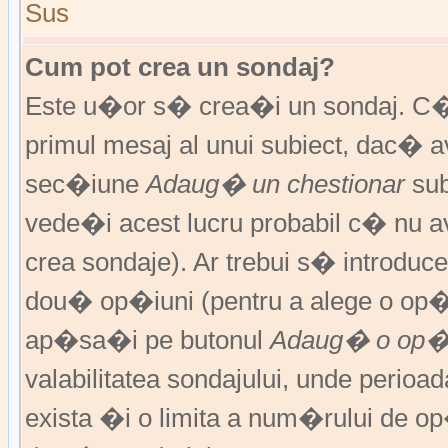
Sus
Cum pot crea un sondaj?
Este u�or s� crea�i un sondaj. C�
primul mesaj al unui subiect, dac� 
sec�iune
Adaug� un chestionar
sub
vede�i acest lucru probabil c� nu av
crea sondaje). Ar trebui s� introduce
dou� op�iuni (pentru a alege o op�
ap�sa�i pe butonul
Adaug� o op�
valabilitatea sondajului, unde peri
exista �i o limita a num�rului de op