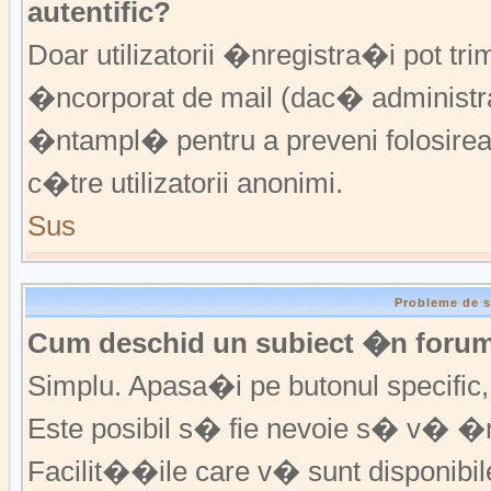
autentific?
Doar utilizatorii �nregistra�i pot trim
�ncorporat de mail (dac� administrat
�ntampl� pentru a preveni folosirea
c�tre utilizatorii anonimi.
Sus
Probleme de s
Cum deschid un subiect �n foru
Simplu. Apasa�i pe butonul specific, f
Este posibil s� fie nevoie s� v� �n
Facilit��ile care v� sunt disponibil