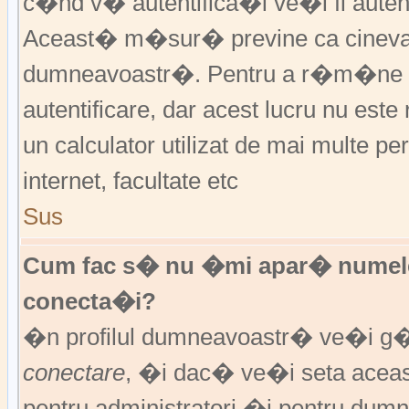
c�nd v� autentifica�i ve�i fi autent
Aceast� m�sur� previne ca cineva
dumneavoastr�. Pentru a r�m�ne au
autentificare, dar acest lucru nu es
un calculator utilizat de mai multe pe
internet, facultate etc
Sus
Cum fac s� nu �mi apar� numele de 
conecta�i?
�n profilul dumneavoastr� ve�i g
conectare
, �i dac� ve�i seta ace
pentru administratori �i pentru dumn