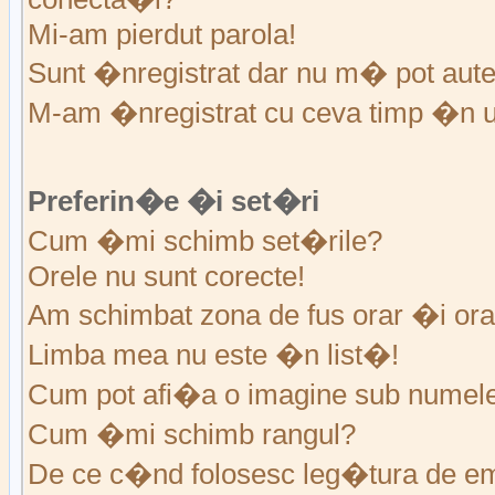
Mi-am pierdut parola!
Sunt �nregistrat dar nu m� pot auten
M-am �nregistrat cu ceva timp �n u
Preferin�e �i set�ri
Cum �mi schimb set�rile?
Orele nu sunt corecte!
Am schimbat zona de fus orar �i ora 
Limba mea nu este �n list�!
Cum pot afi�a o imagine sub numele 
Cum �mi schimb rangul?
De ce c�nd folosesc leg�tura de em