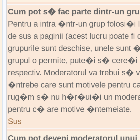
Cum pot s� fac parte dintr-un grup
Pentru a intra �ntr-un grup folosi�i
de sus a paginii (acest lucru poate fi
grupurile sunt deschise, unele sunt 
grupul o permite, pute�i s� cere�
respectiv. Moderatorul va trebui s�
�ntrebe care sunt motivele pentru 
rug�m s� nu h�r�ui�i un moderato
pentru c� are motive �ntemeiate.
Sus
Cum pot deveni moderatorul unui g