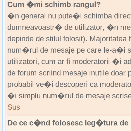
Cum �mi schimb rangul?
�n general nu pute�i schimba direct 
dumneavoastr� de utilizator, �n me
depinde de stilul folosit). Majoritatea
num�rul de mesaje pe care le-a�i sc
utilizatori, cum ar fi moderatorii �
de forum scriind mesaje inutile doar
probabil ve�i descoperi ca moderato
�i simplu num�rul de mesaje scrise
Sus
De ce c�nd folosesc leg�tura de 