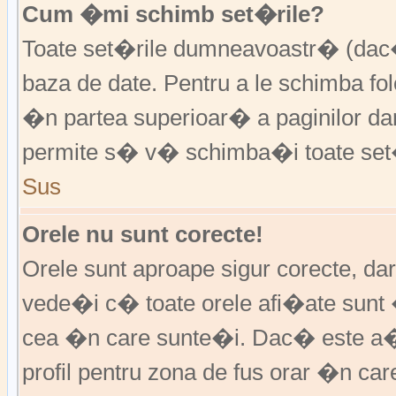
Cum �mi schimb set�rile?
Toate set�rile dumneavoastr� (dac�
baza de date. Pentru a le schimba f
�n partea superioar� a paginilor da
permite s� v� schimba�i toate set�
Sus
Orele nu sunt corecte!
Orele sunt aproape sigur corecte, d
vede�i c� toate orele afi�ate sunt 
cea �n care sunte�i. Dac� este a�
profil pentru zona de fus orar �n ca