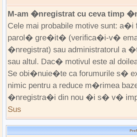
M-am �nregistrat cu ceva timp �
Cele mai probabile motive sunt: a�i f
parol� gre�it� (verifica�i-v� emai
�nregistrat) sau administratorul a 
sau altul. Dac� motivul este al doile
Se obi�nuie�te ca forumurile s� excl
nimic pentru a reduce m�rimea baz
�nregistra�i din nou �i s� v� imp
Sus
Pre