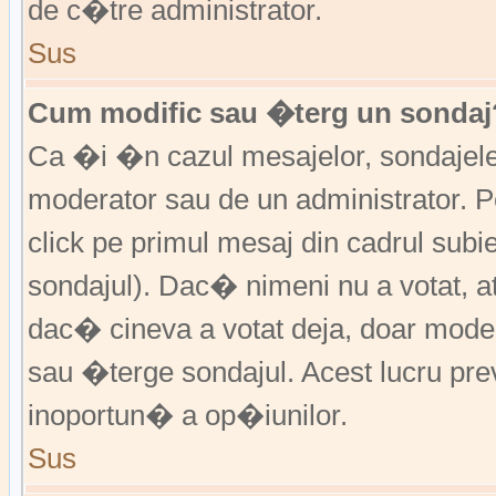
de c�tre administrator.
Sus
Cum modific sau �terg un sondaj
Ca �i �n cazul mesajelor, sondajele 
moderator sau de un administrator. P
click pe primul mesaj din cadrul subi
sondajul). Dac� nimeni nu a votat, a
dac� cineva a votat deja, doar moder
sau �terge sondajul. Acest lucru pr
inoportun� a op�iunilor.
Sus