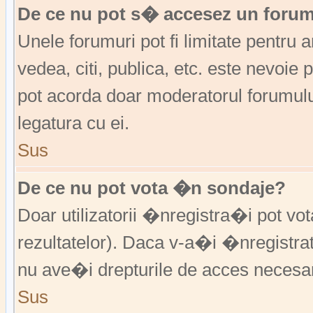
De ce nu pot s� accesez un foru
Unele forumuri pot fi limitate pentru 
vedea, citi, publica, etc. este nevoi
pot acorda doar moderatorul forumulu
legatura cu ei.
Sus
De ce nu pot vota �n sondaje?
Doar utilizatorii �nregistra�i pot vo
rezultatelor). Daca v-a�i �nregistra
nu ave�i drepturile de acces necesa
Sus