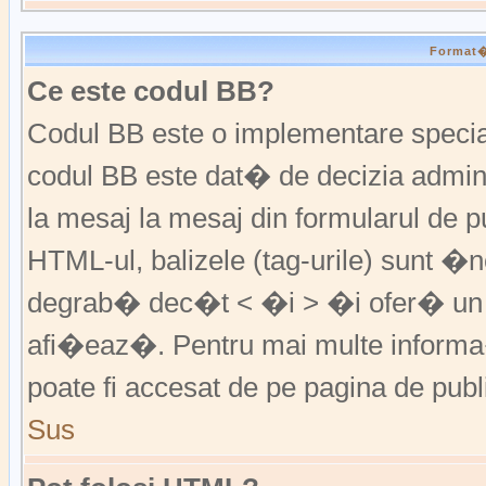
Format�r
Ce este codul BB?
Codul BB este o implementare special
codul BB este dat� de decizia admini
la mesaj la mesaj din formularul de pu
HTML-ul, balizele (tag-urile) sunt �
degrab� dec�t < �i > �i ofer� un 
afi�eaz�. Pentru mai multe informa�
poate fi accesat de pe pagina de publ
Sus