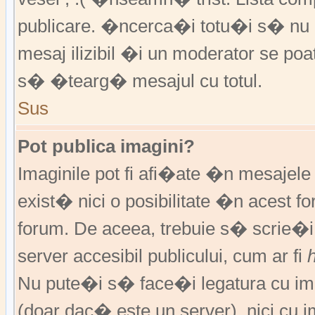
publicare. �ncerca�i totu�i s� nu �
mesaj ilizibil �i un moderator se 
s� �tearg� mesajul cu totul.
Sus
Pot publica imagini?
Imaginile pot fi afi�ate �n mesajel
exist� nici o posibilitate �n acest 
forum. De aceea, trebuie s� scrie�i
server accesibil publicului, cum ar fi
Nu pute�i s� face�i legatura cu im
(doar dac� este un server), nici cu 