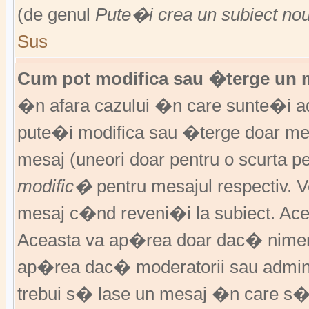
(de genul
Pute�i crea un subiect no
Sus
Cum pot modifica sau �terge un 
�n afara cazului �n care sunte�i ad
pute�i modifica sau �terge doar m
mesaj (uneori doar pentru o scurta
modific�
pentru mesajul respectiv.
mesaj c�nd reveni�i la subiect. Acea
Aceasta va ap�rea doar dac� nimen
ap�rea dac� moderatorii sau adminis
trebui s� lase un mesaj �n care s�