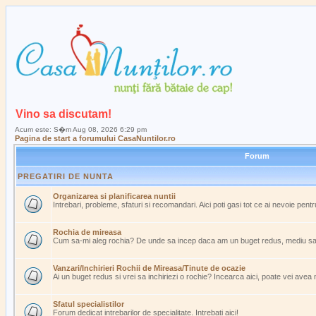
Vino sa discutam!
Acum este: S�m Aug 08, 2026 6:29 pm
Pagina de start a forumului CasaNuntilor.ro
Forum
PREGATIRI DE NUNTA
Organizarea si planificarea nuntii
Intrebari, probleme, sfaturi si recomandari. Aici poti gasi tot ce ai nevoie pent
Rochia de mireasa
Cum sa-mi aleg rochia? De unde sa incep daca am un buget redus, mediu s
Vanzari/Inchirieri Rochii de Mireasa/Tinute de ocazie
Ai un buget redus si vrei sa inchiriezi o rochie? Incearca aici, poate vei avea
Sfatul specialistilor
Forum dedicat intrebarilor de specialitate. Intrebati aici!