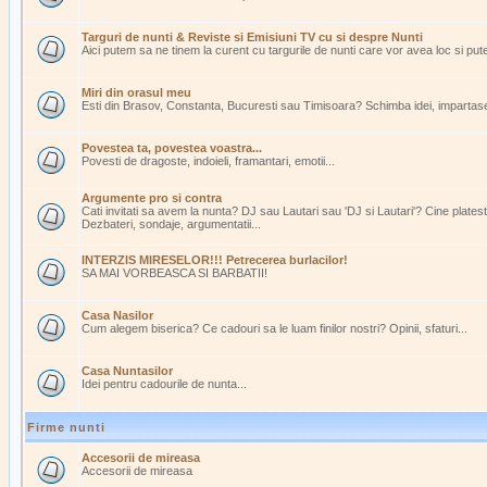
Targuri de nunti & Reviste si Emisiuni TV cu si despre Nunti
Aici putem sa ne tinem la curent cu targurile de nunti care vor avea loc si pu
Miri din orasul meu
Esti din Brasov, Constanta, Bucuresti sau Timisoara? Schimba idei, impartasest
Povestea ta, povestea voastra...
Povesti de dragoste, indoieli, framantari, emotii...
Argumente pro si contra
Cati invitati sa avem la nunta? DJ sau Lautari sau 'DJ si Lautari'? Cine plate
Dezbateri, sondaje, argumentatii...
INTERZIS MIRESELOR!!! Petrecerea burlacilor!
SA MAI VORBEASCA SI BARBATII!
Casa Nasilor
Cum alegem biserica? Ce cadouri sa le luam finilor nostri? Opinii, sfaturi...
Casa Nuntasilor
Idei pentru cadourile de nunta...
Firme nunti
Accesorii de mireasa
Accesorii de mireasa