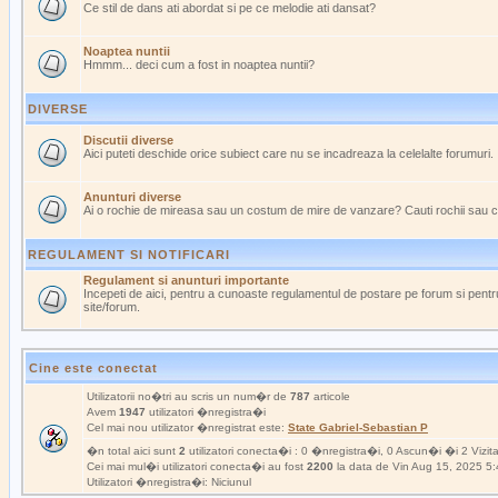
Ce stil de dans ati abordat si pe ce melodie ati dansat?
Noaptea nuntii
Hmmm... deci cum a fost in noaptea nuntii?
DIVERSE
Discutii diverse
Aici puteti deschide orice subiect care nu se incadreaza la celelalte forumuri.
Anunturi diverse
Ai o rochie de mireasa sau un costum de mire de vanzare? Cauti rochii sau 
REGULAMENT SI NOTIFICARI
Regulament si anunturi importante
Incepeti de aici, pentru a cunoaste regulamentul de postare pe forum si pentru
site/forum.
Cine este conectat
Utilizatorii no�tri au scris un num�r de
787
articole
Avem
1947
utilizatori �nregistra�i
Cel mai nou utilizator �nregistrat este:
State Gabriel-Sebastian P
�n total aici sunt
2
utilizatori conecta�i : 0 �nregistra�i, 0 Ascun�i �i 2 Vizit
Cei mai mul�i utilizatori conecta�i au fost
2200
la data de Vin Aug 15, 2025 5
Utilizatori �nregistra�i: Niciunul