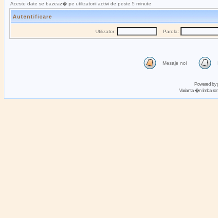
Aceste date se bazeaz� pe utilizatorii activi de peste 5 minute
Autentificare
Utilizator:
Parola:
Mesaje noi
Powered by
Varianta �n limba 