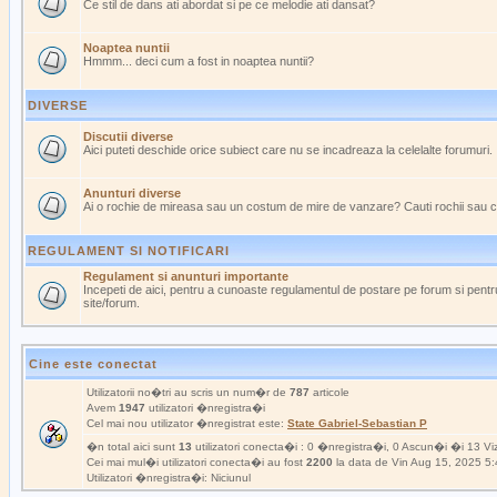
Ce stil de dans ati abordat si pe ce melodie ati dansat?
Noaptea nuntii
Hmmm... deci cum a fost in noaptea nuntii?
DIVERSE
Discutii diverse
Aici puteti deschide orice subiect care nu se incadreaza la celelalte forumuri.
Anunturi diverse
Ai o rochie de mireasa sau un costum de mire de vanzare? Cauti rochii sau 
REGULAMENT SI NOTIFICARI
Regulament si anunturi importante
Incepeti de aici, pentru a cunoaste regulamentul de postare pe forum si pentru
site/forum.
Cine este conectat
Utilizatorii no�tri au scris un num�r de
787
articole
Avem
1947
utilizatori �nregistra�i
Cel mai nou utilizator �nregistrat este:
State Gabriel-Sebastian P
�n total aici sunt
13
utilizatori conecta�i : 0 �nregistra�i, 0 Ascun�i �i 13 Viz
Cei mai mul�i utilizatori conecta�i au fost
2200
la data de Vin Aug 15, 2025 5
Utilizatori �nregistra�i: Niciunul