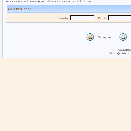
Aceste date se bazeaz� pe utilizatorii activi de peste 5 minute
Autentificare
Utilizator:
Parola:
Mesaje noi
Powered by
Varianta �n limba 