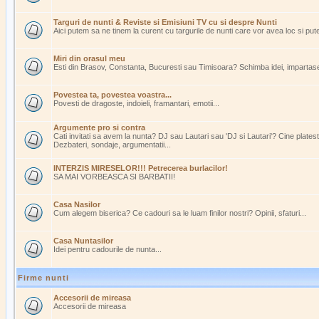
Targuri de nunti & Reviste si Emisiuni TV cu si despre Nunti
Aici putem sa ne tinem la curent cu targurile de nunti care vor avea loc si pu
Miri din orasul meu
Esti din Brasov, Constanta, Bucuresti sau Timisoara? Schimba idei, impartasest
Povestea ta, povestea voastra...
Povesti de dragoste, indoieli, framantari, emotii...
Argumente pro si contra
Cati invitati sa avem la nunta? DJ sau Lautari sau 'DJ si Lautari'? Cine plate
Dezbateri, sondaje, argumentatii...
INTERZIS MIRESELOR!!! Petrecerea burlacilor!
SA MAI VORBEASCA SI BARBATII!
Casa Nasilor
Cum alegem biserica? Ce cadouri sa le luam finilor nostri? Opinii, sfaturi...
Casa Nuntasilor
Idei pentru cadourile de nunta...
Firme nunti
Accesorii de mireasa
Accesorii de mireasa