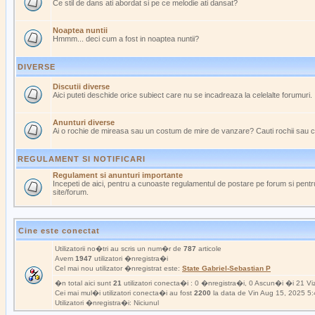
Ce stil de dans ati abordat si pe ce melodie ati dansat?
Noaptea nuntii
Hmmm... deci cum a fost in noaptea nuntii?
DIVERSE
Discutii diverse
Aici puteti deschide orice subiect care nu se incadreaza la celelalte forumuri.
Anunturi diverse
Ai o rochie de mireasa sau un costum de mire de vanzare? Cauti rochii sau 
REGULAMENT SI NOTIFICARI
Regulament si anunturi importante
Incepeti de aici, pentru a cunoaste regulamentul de postare pe forum si pentru
site/forum.
Cine este conectat
Utilizatorii no�tri au scris un num�r de
787
articole
Avem
1947
utilizatori �nregistra�i
Cel mai nou utilizator �nregistrat este:
State Gabriel-Sebastian P
�n total aici sunt
21
utilizatori conecta�i : 0 �nregistra�i, 0 Ascun�i �i 21 Viz
Cei mai mul�i utilizatori conecta�i au fost
2200
la data de Vin Aug 15, 2025 5
Utilizatori �nregistra�i: Niciunul