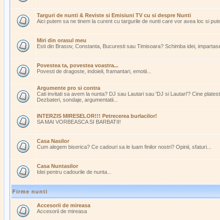
Targuri de nunti & Reviste si Emisiuni TV cu si despre Nunti
Aici putem sa ne tinem la curent cu targurile de nunti care vor avea loc si pu
Miri din orasul meu
Esti din Brasov, Constanta, Bucuresti sau Timisoara? Schimba idei, impartasest
Povestea ta, povestea voastra...
Povesti de dragoste, indoieli, framantari, emotii...
Argumente pro si contra
Cati invitati sa avem la nunta? DJ sau Lautari sau 'DJ si Lautari'? Cine plate
Dezbateri, sondaje, argumentatii...
INTERZIS MIRESELOR!!! Petrecerea burlacilor!
SA MAI VORBEASCA SI BARBATII!
Casa Nasilor
Cum alegem biserica? Ce cadouri sa le luam finilor nostri? Opinii, sfaturi...
Casa Nuntasilor
Idei pentru cadourile de nunta...
Firme nunti
Accesorii de mireasa
Accesorii de mireasa