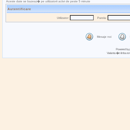
Aceste date se bazeaz� pe utilizatorii activi de peste 5 minute
Autentificare
Utilizator:
Parola:
Mesaje noi
Powered by
Varianta �n limba 