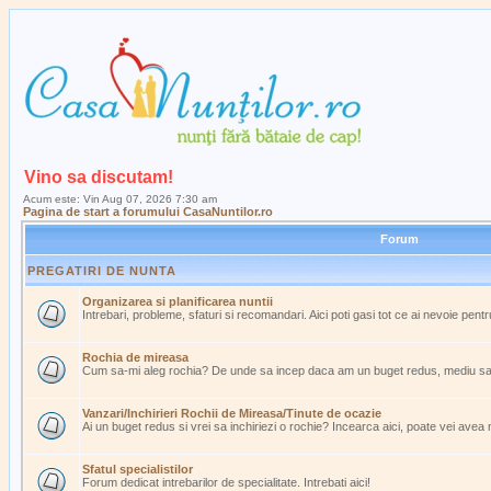
Vino sa discutam!
Acum este: Vin Aug 07, 2026 7:30 am
Pagina de start a forumului CasaNuntilor.ro
Forum
PREGATIRI DE NUNTA
Organizarea si planificarea nuntii
Intrebari, probleme, sfaturi si recomandari. Aici poti gasi tot ce ai nevoie pent
Rochia de mireasa
Cum sa-mi aleg rochia? De unde sa incep daca am un buget redus, mediu s
Vanzari/Inchirieri Rochii de Mireasa/Tinute de ocazie
Ai un buget redus si vrei sa inchiriezi o rochie? Incearca aici, poate vei avea
Sfatul specialistilor
Forum dedicat intrebarilor de specialitate. Intrebati aici!