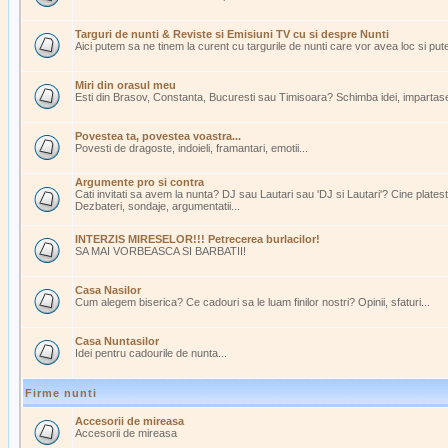
Targuri de nunti & Reviste si Emisiuni TV cu si despre Nunti
Aici putem sa ne tinem la curent cu targurile de nunti care vor avea loc si pu
Miri din orasul meu
Esti din Brasov, Constanta, Bucuresti sau Timisoara? Schimba idei, impartasest
Povestea ta, povestea voastra...
Povesti de dragoste, indoieli, framantari, emotii...
Argumente pro si contra
Cati invitati sa avem la nunta? DJ sau Lautari sau 'DJ si Lautari'? Cine plate
Dezbateri, sondaje, argumentatii...
INTERZIS MIRESELOR!!! Petrecerea burlacilor!
SA MAI VORBEASCA SI BARBATII!
Casa Nasilor
Cum alegem biserica? Ce cadouri sa le luam finilor nostri? Opinii, sfaturi...
Casa Nuntasilor
Idei pentru cadourile de nunta...
Firme nunti
Accesorii de mireasa
Accesorii de mireasa