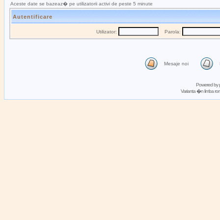
Aceste date se bazeaz� pe utilizatorii activi de peste 5 minute
Autentificare
Utilizator:
Parola:
Mesaje noi
Powered by
Varianta �n limba 