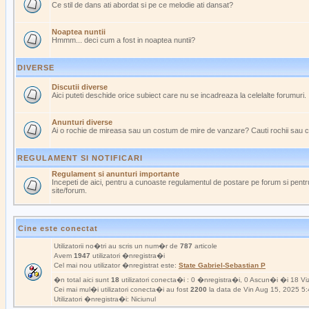
Ce stil de dans ati abordat si pe ce melodie ati dansat?
Noaptea nuntii
Hmmm... deci cum a fost in noaptea nuntii?
DIVERSE
Discutii diverse
Aici puteti deschide orice subiect care nu se incadreaza la celelalte forumuri.
Anunturi diverse
Ai o rochie de mireasa sau un costum de mire de vanzare? Cauti rochii sau 
REGULAMENT SI NOTIFICARI
Regulament si anunturi importante
Incepeti de aici, pentru a cunoaste regulamentul de postare pe forum si pentru
site/forum.
Cine este conectat
Utilizatorii no�tri au scris un num�r de
787
articole
Avem
1947
utilizatori �nregistra�i
Cel mai nou utilizator �nregistrat este:
State Gabriel-Sebastian P
�n total aici sunt
18
utilizatori conecta�i : 0 �nregistra�i, 0 Ascun�i �i 18 Viz
Cei mai mul�i utilizatori conecta�i au fost
2200
la data de Vin Aug 15, 2025 5
Utilizatori �nregistra�i: Niciunul