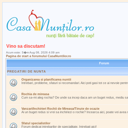
Vino sa discutam!
Acum este: S�m Aug 08, 2026 4:09 am
Pagina de start a forumului CasaNuntilor.ro
Forum
PREGATIRI DE NUNTA
Organizarea si planificarea nuntii
Intrebari, probleme, sfaturi si recomandari. Aici poti gasi tot ce ai nevoie pent
Rochia de mireasa
Cum sa-mi aleg rochia? De unde sa incep daca am un buget redus, mediu s
Vanzari/Inchirieri Rochii de Mireasa/Tinute de ocazie
Ai un buget redus si vrei sa inchiriezi o rochie? Incearca aici, poate vei avea
Sfatul specialistilor
Forum dedicat intrebarilor de specialitate. Intrebati aici!