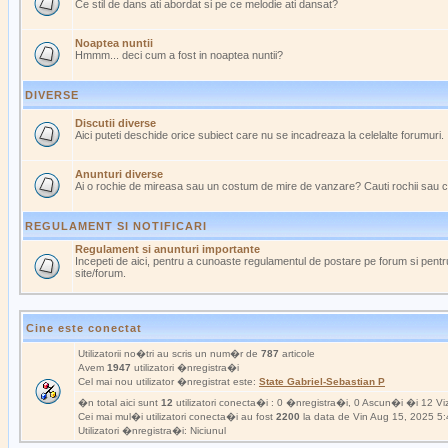
Ce stil de dans ati abordat si pe ce melodie ati dansat?
Noaptea nuntii
Hmmm... deci cum a fost in noaptea nuntii?
DIVERSE
Discutii diverse
Aici puteti deschide orice subiect care nu se incadreaza la celelalte forumuri.
Anunturi diverse
Ai o rochie de mireasa sau un costum de mire de vanzare? Cauti rochii sau 
REGULAMENT SI NOTIFICARI
Regulament si anunturi importante
Incepeti de aici, pentru a cunoaste regulamentul de postare pe forum si pentru
site/forum.
Cine este conectat
Utilizatorii no�tri au scris un num�r de
787
articole
Avem
1947
utilizatori �nregistra�i
Cel mai nou utilizator �nregistrat este:
State Gabriel-Sebastian P
�n total aici sunt
12
utilizatori conecta�i : 0 �nregistra�i, 0 Ascun�i �i 12 Viz
Cei mai mul�i utilizatori conecta�i au fost
2200
la data de Vin Aug 15, 2025 5
Utilizatori �nregistra�i: Niciunul