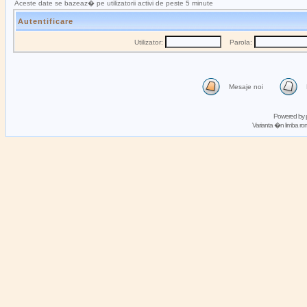
Aceste date se bazeaz� pe utilizatorii activi de peste 5 minute
Autentificare
Utilizator:
Parola:
Mesaje noi
Powered by
Varianta �n limba 