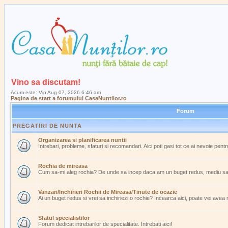
Vino sa discutam!
Acum este: Vin Aug 07, 2026 6:46 am
Pagina de start a forumului CasaNuntilor.ro
Forum
PREGATIRI DE NUNTA
Organizarea si planificarea nuntii
Intrebari, probleme, sfaturi si recomandari. Aici poti gasi tot ce ai nevoie pent
Rochia de mireasa
Cum sa-mi aleg rochia? De unde sa incep daca am un buget redus, mediu s
Vanzari/Inchirieri Rochii de Mireasa/Tinute de ocazie
Ai un buget redus si vrei sa inchiriezi o rochie? Incearca aici, poate vei avea
Sfatul specialistilor
Forum dedicat intrebarilor de specialitate. Intrebati aici!