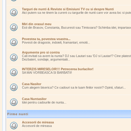
Targuri de nunti & Reviste si Emisiuni TV cu si despre Nunti
Aici putem sa ne tinem la curent cu targurile de nunti care vor avea loc si pu
Miri din orasul meu
Esti din Brasov, Constanta, Bucuresti sau Timisoara? Schimba idei, impartasest
Povestea ta, povestea voastra...
Povesti de dragoste, indoieli, framantari, emotii...
Argumente pro si contra
Cati invitati sa avem la nunta? DJ sau Lautari sau 'DJ si Lautari'? Cine plate
Dezbateri, sondaje, argumentatii...
INTERZIS MIRESELOR!!! Petrecerea burlacilor!
SA MAI VORBEASCA SI BARBATII!
Casa Nasilor
Cum alegem biserica? Ce cadouri sa le luam finilor nostri? Opinii, sfaturi...
Casa Nuntasilor
Idei pentru cadourile de nunta...
Firme nunti
Accesorii de mireasa
Accesorii de mireasa