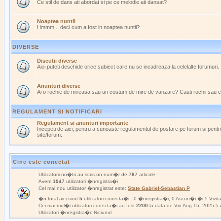
Ce stil de dans ati abordat si pe ce melodie ati dansat?
Noaptea nuntii
Hmmm... deci cum a fost in noaptea nuntii?
DIVERSE
Discutii diverse
Aici puteti deschide orice subiect care nu se incadreaza la celelalte forumuri.
Anunturi diverse
Ai o rochie de mireasa sau un costum de mire de vanzare? Cauti rochii sau 
REGULAMENT SI NOTIFICARI
Regulament si anunturi importante
Incepeti de aici, pentru a cunoaste regulamentul de postare pe forum si pentru
site/forum.
Cine este conectat
Utilizatorii no�tri au scris un num�r de
787
articole
Avem
1947
utilizatori �nregistra�i
Cel mai nou utilizator �nregistrat este:
State Gabriel-Sebastian P
�n total aici sunt
5
utilizatori conecta�i : 0 �nregistra�i, 0 Ascun�i �i 5 Vizit
Cei mai mul�i utilizatori conecta�i au fost
2200
la data de Vin Aug 15, 2025 5
Utilizatori �nregistra�i: Niciunul