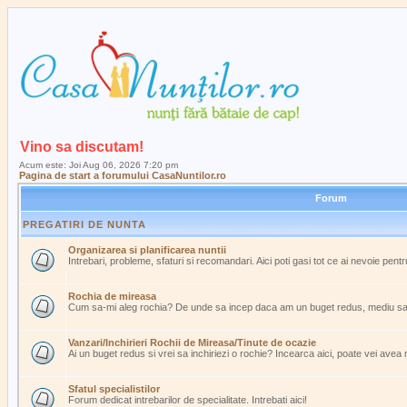
Vino sa discutam!
Acum este: Joi Aug 06, 2026 7:20 pm
Pagina de start a forumului CasaNuntilor.ro
Forum
PREGATIRI DE NUNTA
Organizarea si planificarea nuntii
Intrebari, probleme, sfaturi si recomandari. Aici poti gasi tot ce ai nevoie pent
Rochia de mireasa
Cum sa-mi aleg rochia? De unde sa incep daca am un buget redus, mediu s
Vanzari/Inchirieri Rochii de Mireasa/Tinute de ocazie
Ai un buget redus si vrei sa inchiriezi o rochie? Incearca aici, poate vei avea
Sfatul specialistilor
Forum dedicat intrebarilor de specialitate. Intrebati aici!