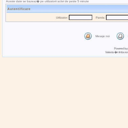
Aceste date se bazeaz� pe utilizatorii activi de peste 5 minute
Autentificare
Utilizator:
Parola:
Mesaje noi
Powered by
Varianta �n limba 