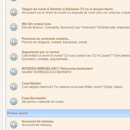
Targuri de nunti & Reviste si Emisiuni TV cu si despre Nunti
Aici putem sa ne tinem la curent cu targurile de nunti care vor avea loc si pu
Miri din orasul meu
Esti din Brasov, Constanta, Bucuresti sau Timisoara? Schimba idei, impartasest
Povestea ta, povestea voastra...
Povesti de dragoste, indoieli, framantari, emotii...
Argumente pro si contra
Cati invitati sa avem la nunta? DJ sau Lautari sau 'DJ si Lautari'? Cine plate
Dezbateri, sondaje, argumentatii...
INTERZIS MIRESELOR!!! Petrecerea burlacilor!
SA MAI VORBEASCA SI BARBATII!
Casa Nasilor
Cum alegem biserica? Ce cadouri sa le luam finilor nostri? Opinii, sfaturi...
Casa Nuntasilor
Idei pentru cadourile de nunta...
Firme nunti
Accesorii de mireasa
Accesorii de mireasa