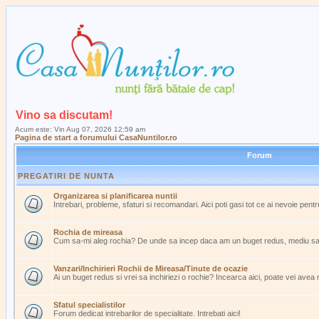
Vino sa discutam!
Acum este: Vin Aug 07, 2026 12:59 am
Pagina de start a forumului CasaNuntilor.ro
Forum
PREGATIRI DE NUNTA
Organizarea si planificarea nuntii
Intrebari, probleme, sfaturi si recomandari. Aici poti gasi tot ce ai nevoie pent
Rochia de mireasa
Cum sa-mi aleg rochia? De unde sa incep daca am un buget redus, mediu s
Vanzari/Inchirieri Rochii de Mireasa/Tinute de ocazie
Ai un buget redus si vrei sa inchiriezi o rochie? Incearca aici, poate vei avea
Sfatul specialistilor
Forum dedicat intrebarilor de specialitate. Intrebati aici!