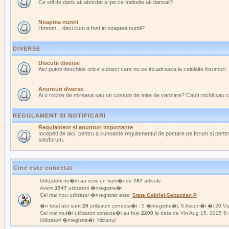
Ce stil de dans ati abordat si pe ce melodie ati dansat?
Noaptea nuntii
Hmmm... deci cum a fost in noaptea nuntii?
DIVERSE
Discutii diverse
Aici puteti deschide orice subiect care nu se incadreaza la celelalte forumuri.
Anunturi diverse
Ai o rochie de mireasa sau un costum de mire de vanzare? Cauti rochii sau 
REGULAMENT SI NOTIFICARI
Regulament si anunturi importante
Incepeti de aici, pentru a cunoaste regulamentul de postare pe forum si pentru
site/forum.
Cine este conectat
Utilizatorii no�tri au scris un num�r de
787
articole
Avem
1947
utilizatori �nregistra�i
Cel mai nou utilizator �nregistrat este:
State Gabriel-Sebastian P
�n total aici sunt
20
utilizatori conecta�i : 0 �nregistra�i, 0 Ascun�i �i 20 Viz
Cei mai mul�i utilizatori conecta�i au fost
2200
la data de Vin Aug 15, 2025 5
Utilizatori �nregistra�i: Niciunul