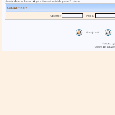
Aceste date se bazeaz� pe utilizatorii activi de peste 5 minute
Autentificare
Utilizator:
Parola:
Mesaje noi
Powered by
Varianta �n limba 