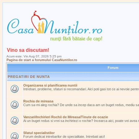
Vino sa discutam!
Acum este: Vin Aug 07, 2026 5:25 pm
Pagina de start a forumului CasaNuntilor.ro
Forum
PREGATIRI DE NUNTA
Organizarea si planificarea nuntii
Intrebari, probleme, sfaturi si recomandari. Aici poti gasi tot ce ai nevoie pent
Rochia de mireasa
Cum sa-mi aleg rochia? De unde sa incep daca am un buget redus, mediu s
Vanzari/Inchirieri Rochii de Mireasa/Tinute de ocazie
Ai un buget redus si vrei sa inchiriezi o rochie? Incearca aici, poate vei avea
Sfatul specialistilor
Forum dedicat intrebarilor de specialitate. Intrebati aici!