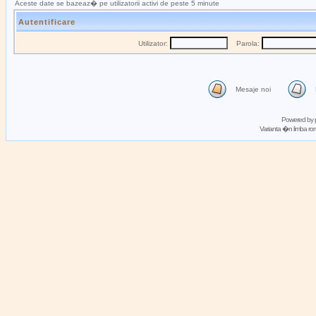
Aceste date se bazeaz� pe utilizatorii activi de peste 5 minute
Autentificare
Utilizator:
Parola:
Mesaje noi
Powered by
Varianta �n limba 