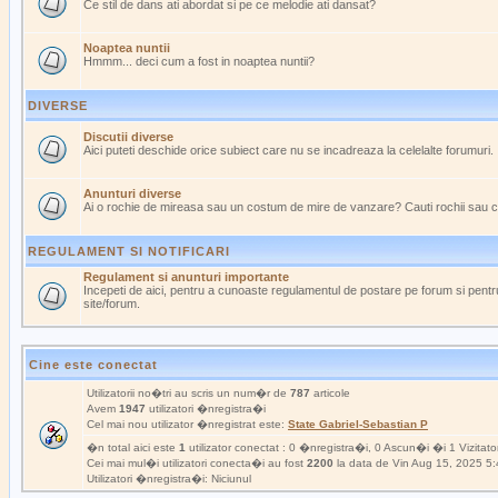
Ce stil de dans ati abordat si pe ce melodie ati dansat?
Noaptea nuntii
Hmmm... deci cum a fost in noaptea nuntii?
DIVERSE
Discutii diverse
Aici puteti deschide orice subiect care nu se incadreaza la celelalte forumuri.
Anunturi diverse
Ai o rochie de mireasa sau un costum de mire de vanzare? Cauti rochii sau 
REGULAMENT SI NOTIFICARI
Regulament si anunturi importante
Incepeti de aici, pentru a cunoaste regulamentul de postare pe forum si pentru
site/forum.
Cine este conectat
Utilizatorii no�tri au scris un num�r de
787
articole
Avem
1947
utilizatori �nregistra�i
Cel mai nou utilizator �nregistrat este:
State Gabriel-Sebastian P
�n total aici este
1
utilizator conectat : 0 �nregistra�i, 0 Ascun�i �i 1 Vizitat
Cei mai mul�i utilizatori conecta�i au fost
2200
la data de Vin Aug 15, 2025 5
Utilizatori �nregistra�i: Niciunul