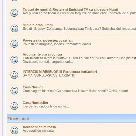
Targuri de nunti & Reviste si Emisiuni TV cu si despre Nunti
Aici putem sa ne tinem la curent cu targurile de nunti care vor avea loc si pu
Miri din orasul meu
Esti din Brasov, Constanta, Bucuresti sau Timisoara? Schimba idei, impartasest
Povestea ta, povestea voastra...
Povesti de dragoste, indoieli, framantari, emotii...
Argumente pro si contra
Cati invitati sa avem la nunta? DJ sau Lautari sau 'DJ si Lautari'? Cine plate
Dezbateri, sondaje, argumentatii...
INTERZIS MIRESELOR!!! Petrecerea burlacilor!
SA MAI VORBEASCA SI BARBATII!
Casa Nasilor
Cum alegem biserica? Ce cadouri sa le luam finilor nostri? Opinii, sfaturi...
Casa Nuntasilor
Idei pentru cadourile de nunta...
Firme nunti
Accesorii de mireasa
Accesorii de mireasa