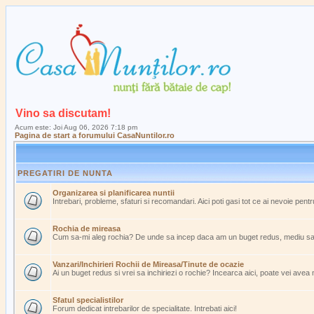
Vino sa discutam!
Acum este: Joi Aug 06, 2026 7:18 pm
Pagina de start a forumului CasaNuntilor.ro
PREGATIRI DE NUNTA
Organizarea si planificarea nuntii
Intrebari, probleme, sfaturi si recomandari. Aici poti gasi tot ce ai nevoie pent
Rochia de mireasa
Cum sa-mi aleg rochia? De unde sa incep daca am un buget redus, mediu s
Vanzari/Inchirieri Rochii de Mireasa/Tinute de ocazie
Ai un buget redus si vrei sa inchiriezi o rochie? Incearca aici, poate vei avea
Sfatul specialistilor
Forum dedicat intrebarilor de specialitate. Intrebati aici!