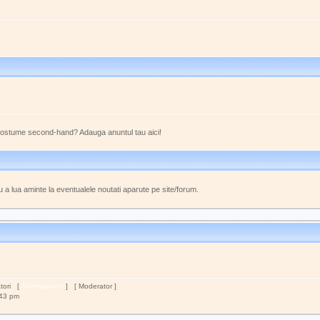
costume second-hand? Adauga anuntul tau aici!
 a lua aminte la eventualele noutati aparute pe site/forum.
atori [
Administrator
] [
Moderator
]
:43 pm