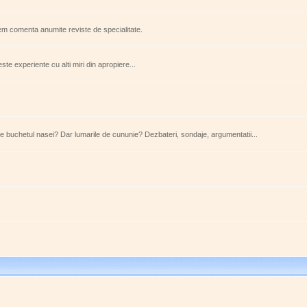
tem comenta anumite reviste de specialitate.
e experiente cu alti miri din apropiere...
ste buchetul nasei? Dar lumarile de cununie? Dezbateri, sondaje, argumentatii...