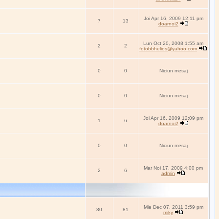
Joi Apr 16, 2009 12:11 pm
7
13
doarnoi2
Lun Oct 20, 2008 1:55 am
2
2
fotobbhelios@yahoo.com
0
0
Niciun mesaj
0
0
Niciun mesaj
Joi Apr 16, 2009 12:09 pm
1
6
doarnoi2
0
0
Niciun mesaj
Mar Noi 17, 2009 4:00 pm
2
6
admin
Mie Dec 07, 2011 3:59 pm
80
81
miky