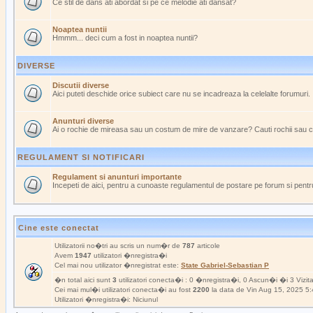
Ce stil de dans ati abordat si pe ce melodie ati dansat?
Noaptea nuntii
Hmmm... deci cum a fost in noaptea nuntii?
DIVERSE
Discutii diverse
Aici puteti deschide orice subiect care nu se incadreaza la celelalte forumuri.
Anunturi diverse
Ai o rochie de mireasa sau un costum de mire de vanzare? Cauti rochii sau 
REGULAMENT SI NOTIFICARI
Regulament si anunturi importante
Incepeti de aici, pentru a cunoaste regulamentul de postare pe forum si pentru
Cine este conectat
Utilizatorii no�tri au scris un num�r de
787
articole
Avem
1947
utilizatori �nregistra�i
Cel mai nou utilizator �nregistrat este:
State Gabriel-Sebastian P
�n total aici sunt
3
utilizatori conecta�i : 0 �nregistra�i, 0 Ascun�i �i 3 Vizit
Cei mai mul�i utilizatori conecta�i au fost
2200
la data de Vin Aug 15, 2025 5
Utilizatori �nregistra�i: Niciunul