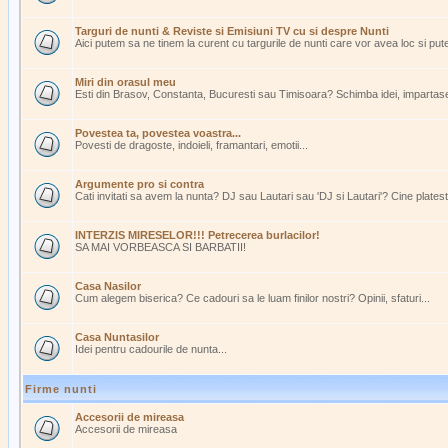
Targuri de nunti & Reviste si Emisiuni TV cu si despre Nunti
Aici putem sa ne tinem la curent cu targurile de nunti care vor avea loc si pu
Miri din orasul meu
Esti din Brasov, Constanta, Bucuresti sau Timisoara? Schimba idei, impartasest
Povestea ta, povestea voastra...
Povesti de dragoste, indoieli, framantari, emotii...
Argumente pro si contra
Cati invitati sa avem la nunta? DJ sau Lautari sau 'DJ si Lautari'? Cine plate
INTERZIS MIRESELOR!!! Petrecerea burlacilor!
SA MAI VORBEASCA SI BARBATII!
Casa Nasilor
Cum alegem biserica? Ce cadouri sa le luam finilor nostri? Opinii, sfaturi...
Casa Nuntasilor
Idei pentru cadourile de nunta...
Firme nunti
Accesorii de mireasa
Accesorii de mireasa