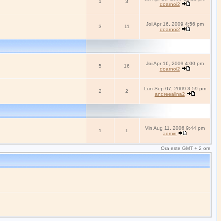
1
3
doarnoi2
Joi Apr 16, 2009 4:56 pm
3
11
doarnoi2
Joi Apr 16, 2009 4:00 pm
5
16
doarnoi2
Lun Sep 07, 2009 3:59 pm
2
2
andreealina2
Vin Aug 11, 2006 9:44 pm
1
1
admin
Ora este GMT + 2 ore