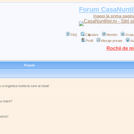
Forum CasaNunti
Inapoi la prima pagin
FAQ
C�utare
Membri
Grupu
Profil
Mesaje private
Au
Rochii de m
Forum
ru a organiza nunta la care ai visat!
au mare?
 noroc!