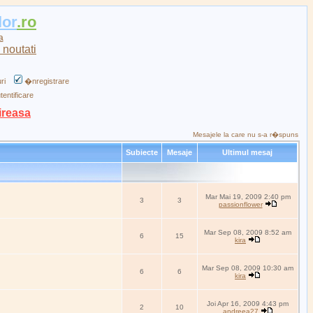
lor
.ro
a
ri
�nregistrare
tentificare
ireasa
Mesajele la care nu s-a r�spuns
Subiecte
Mesaje
Ultimul mesaj
Mar Mai 19, 2009 2:40 pm
3
3
passionflower
Mar Sep 08, 2009 8:52 am
6
15
kira
Mar Sep 08, 2009 10:30 am
6
6
kira
Joi Apr 16, 2009 4:43 pm
2
10
andreea27