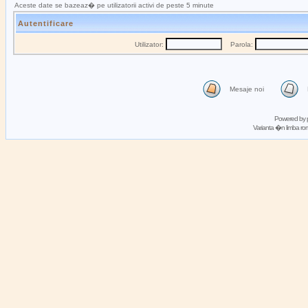
Aceste date se bazeaz� pe utilizatorii activi de peste 5 minute
Autentificare
Utilizator:
Parola:
Mesaje noi
Powered by
Varianta �n limba 