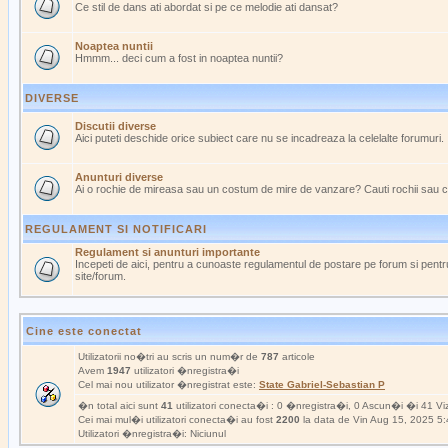
Ce stil de dans ati abordat si pe ce melodie ati dansat?
Noaptea nuntii
Hmmm... deci cum a fost in noaptea nuntii?
DIVERSE
Discutii diverse
Aici puteti deschide orice subiect care nu se incadreaza la celelalte forumuri.
Anunturi diverse
Ai o rochie de mireasa sau un costum de mire de vanzare? Cauti rochii sau 
REGULAMENT SI NOTIFICARI
Regulament si anunturi importante
Incepeti de aici, pentru a cunoaste regulamentul de postare pe forum si pentru
site/forum.
Cine este conectat
Utilizatorii no�tri au scris un num�r de
787
articole
Avem
1947
utilizatori �nregistra�i
Cel mai nou utilizator �nregistrat este:
State Gabriel-Sebastian P
�n total aici sunt
41
utilizatori conecta�i : 0 �nregistra�i, 0 Ascun�i �i 41 Viz
Cei mai mul�i utilizatori conecta�i au fost
2200
la data de Vin Aug 15, 2025 5
Utilizatori �nregistra�i: Niciunul