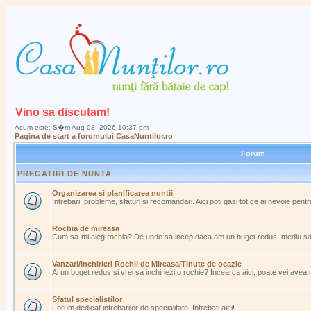
Vino sa discutam!
Acum este: S�m Aug 08, 2026 10:37 pm
Pagina de start a forumului CasaNuntilor.ro
Forum
PREGATIRI DE NUNTA
Organizarea si planificarea nuntii
Intrebari, probleme, sfaturi si recomandari. Aici poti gasi tot ce ai nevoie pent
Rochia de mireasa
Cum sa-mi aleg rochia? De unde sa incep daca am un buget redus, mediu s
Vanzari/Inchirieri Rochii de Mireasa/Tinute de ocazie
Ai un buget redus si vrei sa inchiriezi o rochie? Incearca aici, poate vei avea
Sfatul specialistilor
Forum dedicat intrebarilor de specialitate. Intrebati aici!