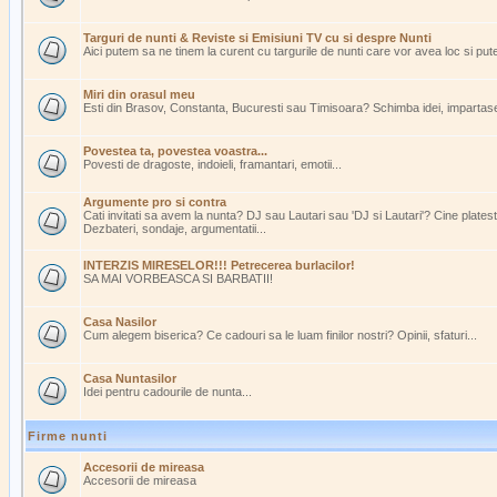
Targuri de nunti & Reviste si Emisiuni TV cu si despre Nunti
Aici putem sa ne tinem la curent cu targurile de nunti care vor avea loc si pu
Miri din orasul meu
Esti din Brasov, Constanta, Bucuresti sau Timisoara? Schimba idei, impartasest
Povestea ta, povestea voastra...
Povesti de dragoste, indoieli, framantari, emotii...
Argumente pro si contra
Cati invitati sa avem la nunta? DJ sau Lautari sau 'DJ si Lautari'? Cine plate
Dezbateri, sondaje, argumentatii...
INTERZIS MIRESELOR!!! Petrecerea burlacilor!
SA MAI VORBEASCA SI BARBATII!
Casa Nasilor
Cum alegem biserica? Ce cadouri sa le luam finilor nostri? Opinii, sfaturi...
Casa Nuntasilor
Idei pentru cadourile de nunta...
Firme nunti
Accesorii de mireasa
Accesorii de mireasa