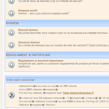
Ce stil de dans ati abordat si pe ce melodie ati dansat?
Noaptea nuntii
Hmmm... deci cum a fost in noaptea nuntii?
DIVERSE
Discutii diverse
Aici puteti deschide orice subiect care nu se incadreaza la celelalte forumuri.
Anunturi diverse
Ai o rochie de mireasa sau un costum de mire de vanzare? Cauti rochii sau 
REGULAMENT SI NOTIFICARI
Regulament si anunturi importante
Incepeti de aici, pentru a cunoaste regulamentul de postare pe forum si pentru
site/forum.
Cine este conectat
Utilizatorii no�tri au scris un num�r de
787
articole
Avem
1947
utilizatori �nregistra�i
Cel mai nou utilizator �nregistrat este:
State Gabriel-Sebastian P
�n total aici sunt
13
utilizatori conecta�i : 0 �nregistra�i, 0 Ascun�i �i 13 Viz
Cei mai mul�i utilizatori conecta�i au fost
2200
la data de Vin Aug 15, 2025 5
Utilizatori �nregistra�i: Niciunul