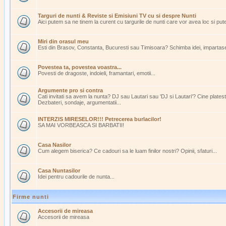
Targuri de nunti & Reviste si Emisiuni TV cu si despre Nunti
Aici putem sa ne tinem la curent cu targurile de nunti care vor avea loc si pu
Miri din orasul meu
Esti din Brasov, Constanta, Bucuresti sau Timisoara? Schimba idei, impartasest
Povestea ta, povestea voastra...
Povesti de dragoste, indoieli, framantari, emotii...
Argumente pro si contra
Cati invitati sa avem la nunta? DJ sau Lautari sau 'DJ si Lautari'? Cine plate
Dezbateri, sondaje, argumentatii...
INTERZIS MIRESELOR!!! Petrecerea burlacilor!
SA MAI VORBEASCA SI BARBATII!
Casa Nasilor
Cum alegem biserica? Ce cadouri sa le luam finilor nostri? Opinii, sfaturi...
Casa Nuntasilor
Idei pentru cadourile de nunta...
Firme nunti
Accesorii de mireasa
Accesorii de mireasa