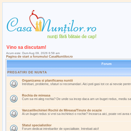
Vino sa discutam!
Acum este: Dum Aug 09, 2026 6:58 am
Pagina de start a forumului CasaNuntilor.ro
Forum
PREGATIRI DE NUNTA
Organizarea si planificarea nuntii
Intrebari, probleme, sfaturi si recomandari. Aici poti gasi tot ce ai nevoie pent
Rochia de mireasa
Cum sa-mi aleg rochia? De unde sa incep daca am un buget redus, mediu s
Vanzari/Inchirieri Rochii de Mireasa/Tinute de ocazie
Ai un buget redus si vrei sa inchiriezi o rochie? Incearca aici, poate vei avea
Sfatul specialistilor
Forum dedicat intrebarilor de specialitate. Intrebati aici!