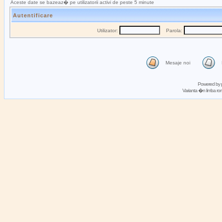
Aceste date se bazeaz� pe utilizatorii activi de peste 5 minute
Autentificare
Utilizator:
Parola:
Mesaje noi
Powered by
Varianta �n limba 