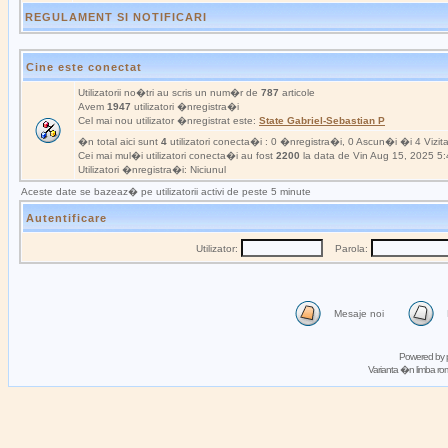
REGULAMENT SI NOTIFICARI
Cine este conectat
Utilizatorii no�tri au scris un num�r de
787
articole
Avem
1947
utilizatori �nregistra�i
Cel mai nou utilizator �nregistrat este:
State Gabriel-Sebastian P
�n total aici sunt
4
utilizatori conecta�i : 0 �nregistra�i, 0 Ascun�i �i 4 Vizit
Cei mai mul�i utilizatori conecta�i au fost
2200
la data de Vin Aug 15, 2025 5
Utilizatori �nregistra�i: Niciunul
Aceste date se bazeaz� pe utilizatorii activi de peste 5 minute
Autentificare
Utilizator:
Parola:
Mesaje noi
Powered by
Varianta �n limba 