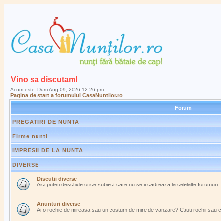
Vino sa discutam!
Acum este: Dum Aug 09, 2026 12:26 pm
Pagina de start a forumului CasaNuntilor.ro
Forum
PREGATIRI DE NUNTA
Firme nunti
IMPRESII DE LA NUNTA
DIVERSE
Discutii diverse
Aici puteti deschide orice subiect care nu se incadreaza la celelalte forumuri.
Anunturi diverse
Ai o rochie de mireasa sau un costum de mire de vanzare? Cauti rochii sau 