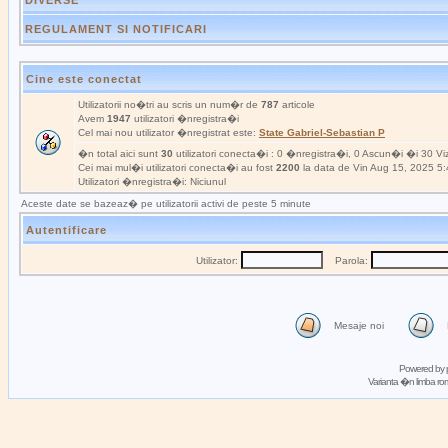
DIVERSE
REGULAMENT SI NOTIFICARI
Cine este conectat
Utilizatorii no�tri au scris un num�r de
787
articole
Avem
1947
utilizatori �nregistra�i
Cel mai nou utilizator �nregistrat este:
State Gabriel-Sebastian P
�n total aici sunt
30
utilizatori conecta�i : 0 �nregistra�i, 0 Ascun�i �i 30 Viz
Cei mai mul�i utilizatori conecta�i au fost
2200
la data de Vin Aug 15, 2025 5
Utilizatori �nregistra�i: Niciunul
Aceste date se bazeaz� pe utilizatorii activi de peste 5 minute
Autentificare
Utilizator:
Parola:
Mesaje noi
Powered by
Varianta �n limba 