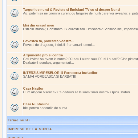
Targuri de nunti & Reviste si Emisiuni TV cu si despre Nunti
Aici putem sa ne tinem la curent cu targurile de nunti care vor avea loc si pu
Miri din orasul meu
Esti din Brasov, Constanta, Bucuresti sau Timisoara? Schimba idei, impartasest
Povestea ta, povestea voastra...
Povesti de dragoste, indoieli, framantari, emotii...
Argumente pro si contra
Cati invitati sa avem la nunta? DJ sau Lautari sau 'DJ si Lautari'? Cine plate
Dezbateri, sondaje, argumentatii...
INTERZIS MIRESELOR!!! Petrecerea burlacilor!
SA MAI VORBEASCA SI BARBATII!
Casa Nasilor
Cum alegem biserica? Ce cadouri sa le luam finilor nostri? Opinii, sfaturi...
Casa Nuntasilor
Idei pentru cadourile de nunta...
Firme nunti
IMPRESII DE LA NUNTA