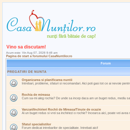
Vino sa discutam!
Acum este: Vin Aug 07, 2026 9:46 am
Pagina de start a forumului CasaNuntilor.ro
Forum
PREGATIRI DE NUNTA
Organizarea si planificarea nuntii
Intrebari, probleme, sfaturi si recomandari. Aici poti gasi tot ce ai nevoie pent
Rochia de mireasa
Cum sa-mi aleg rochia? De unde sa incep daca am un buget redus, mediu s
Vanzari/Inchirieri Rochii de Mireasa/Tinute de ocazie
Ai un buget redus si vrei sa inchiriezi o rochie? Incearca aici, poate vei avea
Sfatul specialistilor
Forum dedicat intrebarilor de specialitate. Intrebati aici!